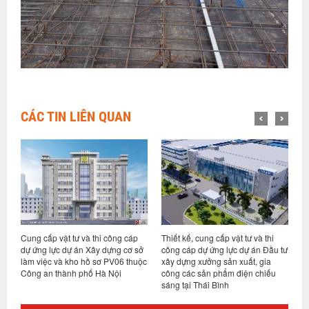
CÁC TIN LIÊN QUAN
áp
Thiết kế, cung cấp vật tư và thi
Thiết kế, cung cấp vật tư và thi
 sở
công cáp dự ứng lực dự án Đầu tư
công cáp dự ứng lực công trình
huộc
xây dựng xưởng sản xuất, gia
Nhà máy công nghệ Argosy Việt
công các sản phẩm điện chiếu
Nam giai đoạn 1, Hưng Yên
sáng tại Thái Bình