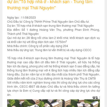
dự án:"Tổ hợp nhà ở - khách sạn - Trung tâm
thương mại Thái Nguyên"
Ngày tạo : 11/08/2023
Chủ Đầu tư: Công ty TNHH Prime Thái Nguyên làm Chủ đầu tư.
Dự án: Tổ hợp nhà ở-khách sạn-trung tâm thương mại Thái Nguyên
Địa điểm: Số 1 đường Hoàng Văn Thụ, phường Phan Đình Phùng,
Thành phố Thái Nguyên
Qui mô dự án: 28 tầng nổi chia làm 2 khối nhà: khối khách sạn dịch vụ
2
và khối căn hộ với tổng diện tích sàn 15750m
Nhà thầu chính: Công ty cổ phần xây dựng 204
Nhà thầu dự ứng lực: Trung tâm tư vấn thiết bị và xây dựng-CECC
Tổ hợp nhà ở-khách sạn-trung tâm thương mại Thái Nguyên là tổ hợp
thương mại cao cấp tầm cỡ đầu tiên ở Thái nguyên, sở hữu hệ thống
tiện ích đa dạng, phong phú với hệ thống khách sạn 5 sao đẳng cấp, hệ
thống trung tâm thương mại với 4 tầng tích hợp nhiều tiện ích đẳng cấp
hàng đầu. Dự án nằm tại vị trí đắc địa nhất của thành phố Thái Nguyên.
Giữa điểm kết nối của 2 trục đường chính là Hoàng Văn Thụ & CMT8
Với nhiều năm kinh nghiệm trong việc thi công dự ứng lực cho các công
trình lớn, CECC-IBST đã được Chủ đầu tư và Nhà thầu chính tin tưởng
lựa chọn là Đơn vị Cung cấp vật tư và thi công cáp dự ứng lực cho dự
án.