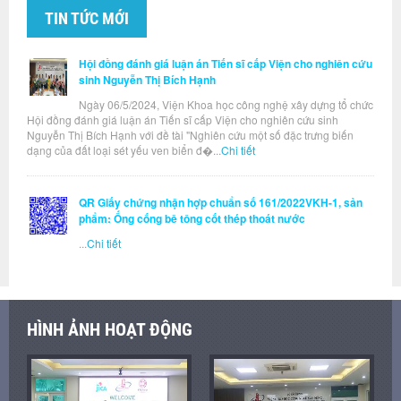
TIN TỨC MỚI
Hội đồng đánh giá luận án Tiến sĩ cấp Viện cho nghiên cứu
sinh Nguyễn Thị Bích Hạnh
Ngày 06/5/2024, Viện Khoa học công nghệ xây dựng tổ chức
Hội đồng đánh giá luận án Tiến sĩ cấp Viện cho nghiên cứu sinh
Nguyễn Thị Bích Hạnh với đề tài "Nghiên cứu một số đặc trưng biến
dạng của đất loại sét yếu ven biển đ�...
Chi tiết
QR Giấy chứng nhận hợp chuẩn số 161/2022VKH-1, sản
phẩm: Ống cống bê tông cốt thép thoát nước
...
Chi tiết
HÌNH ẢNH HOẠT ĐỘNG