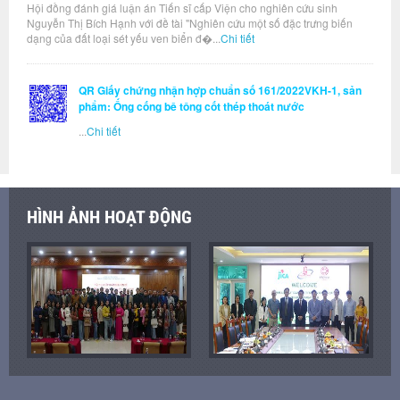
Hội đồng đánh giá luận án Tiến sĩ cấp Viện cho nghiên cứu sinh
Nguyễn Thị Bích Hạnh với đề tài "Nghiên cứu một số đặc trưng biến
dạng của đất loại sét yếu ven biển đ�...
Chi tiết
QR Giấy chứng nhận hợp chuẩn số 161/2022VKH-1, sản
phẩm: Ống cống bê tông cốt thép thoát nước
...
Chi tiết
HÌNH ẢNH HOẠT ĐỘNG