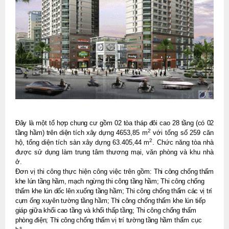
Đây là một tổ hợp chung cư gồm 02 tòa tháp đôi cao 28 tầng (có 02
2
tầng hầm) trên diện tích xây dựng
4653,85 m
với tổng số 259 căn
2
hộ, tổng diện tích sàn xây dựng 63.405,44 m
. Chức năng tòa nhà
được sử dụng làm trung tâm thương mại, văn phòng và khu nhà
ở.
Đơn vị thi công thực hiện công việc trên gồm:
Thi công chống thấm
khe lún tầng hầm, mạch ngừng thi công tầng hầm; Thi công chống
thấm khe lún dốc lên xuống tầng hầm; Thi công chống thấm các vị trí
cụm ống xuyên tường tầng hầm; Thi công chống thấm khe lún tiếp
giáp giữa khối cao tầng và khối thấp tầng; Thi công chống thấm
phòng điện; Thi công chống thấm vị trí tường tầng hầm
thấm cục