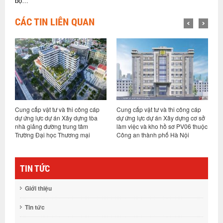
bộ…
CÁC TIN LIÊN QUAN
 cáp
Cung cấp vật tư và thi công cáp
Thiết kế, cung cấp vật tư và thi
tòa
dự ứng lực dự án Xây dựng cơ sở
công cáp dự ứng lực dự án Đầu tư
làm việc và kho hồ sơ PV06 thuộc
xây dựng xưởng sản xuất, gia
i
Công an thành phố Hà Nội
công các sản phẩm điện chiếu
sáng tại Thái Bình
TIN TỨC
Giới thiệu
Tin tức