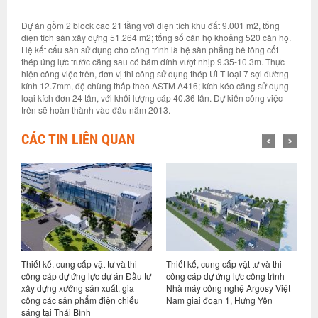
Dự án gồm 2 block cao 21 tầng với diện tích khu đất 9.001 m2, tổng
diện tích sàn xây dựng 51.264 m2; tổng số căn hộ khoảng 520 căn hộ.
Hệ kết cấu sàn sử dụng cho công trình là hệ sàn phẳng bê tông cốt
thép ứng lực trước căng sau có bám dính vượt nhịp 9.35-10.3m. Thực
hiện công việc trên, đơn vị thi công sử dụng thép ƯLT loại 7 sợi đường
kính 12.7mm, độ chùng thấp theo ASTM A416; kích kéo căng sử dụng
loại kích đơn 24 tấn, với khối lượng cáp 40.36 tấn. Dự kiến công việc
trên sẽ hoàn thành vào đầu năm 2013.
CÁC TIN LIÊN QUAN
Thiết kế, cung cấp vật tư và thi
Thiết kế, cung cấp vật tư và thi
C
ở
công cáp dự ứng lực dự án Đầu tư
công cáp dự ứng lực công trình
d
ộc
xây dựng xưởng sản xuất, gia
Nhà máy công nghệ Argosy Việt
S
công các sản phẩm điện chiếu
Nam giai đoạn 1, Hưng Yên
sáng tại Thái Bình