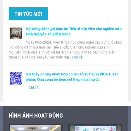
TIN TỨC MỚI
Hội đồng đánh giá luận án Tiến sĩ cấp Viện cho nghiên cứu
sinh Nguyễn Thị Bích Hạnh
Ngày 06/5/2024, Viện Khoa học công nghệ xây dựng tổ chức
Hội đồng đánh giá luận án Tiến sĩ cấp Viện cho nghiên cứu sinh
Nguyễn Thị Bích Hạnh với đề tài "Nghiên cứu một số đặc trưng biến
dạng của đất loại sét yếu ven biển đ�...
Chi tiết
QR Giấy chứng nhận hợp chuẩn số 161/2022VKH-1, sản
phẩm: Ống cống bê tông cốt thép thoát nước
...
Chi tiết
HÌNH ẢNH HOẠT ĐỘNG