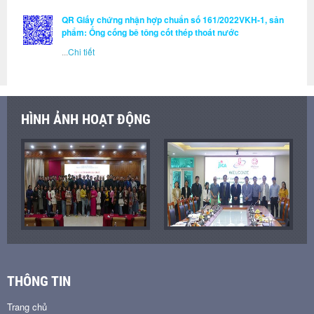
QR Giấy chứng nhận hợp chuẩn số 161/2022VKH-1, sản
phẩm: Ống cống bê tông cốt thép thoát nước
...
Chi tiết
HÌNH ẢNH HOẠT ĐỘNG
THÔNG TIN
Trang chủ