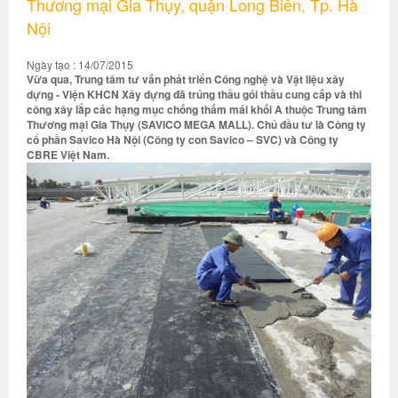
Thương mại Gia Thụy, quận Long Biên, Tp. Hà
Nội
Ngày tạo : 14/07/2015
Vừa qua, Trung tâm tư vấn phát triển Công nghệ và Vật liệu xây
dựng - Viện KHCN Xây dựng đã trúng thầu gói thầu cung cấp và thi
công xây lắp các hạng mục chống thấm mái khối A thuộc Trung tâm
Thương mại Gia Thụy (SAVICO MEGA MALL). Chủ đầu tư là Công ty
cổ phần Savico Hà Nội (Công ty con Savico – SVC) và Công ty
CBRE Việt Nam.