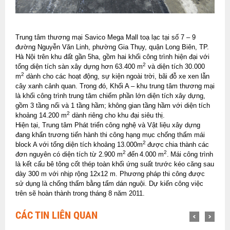
Trung tâm thương mại Savico Mega Mall toạ lạc tại số 7 – 9
đường Nguyễn Văn Linh, phường Gia Thụy, quận Long Biên, TP.
Hà Nội trên khu đất gần 5ha, gồm hai khối công trình hiện đại với
2
tổng diện tích sàn xây dựng hơn 63.400 m
và diện tích 30.000
2
m
dành cho các hoạt động, sự kiện ngoài trời, bãi đỗ xe xen lẫn
cây xanh cảnh quan. Trong đó, Khối A – khu trung tâm thương mại
là khối công trình trung tâm chiếm phần lớn diện tích xây dựng,
gồm 3 tầng nổi và 1 tầng hầm; không gian tầng hầm với diện tích
2
khoảng 14.200 m
dành riêng cho khu đại siêu thị.
Hiện tại, Trung tâm Phát triển công nghệ và Vật liệu xây dựng
đang khẩn trương tiến hành thi công hạng mục chống thấm mái
2
block A với tổng diện tích khoảng 13.000m
được
chia thành các
2
2
đơn nguyên có diện tích từ 2.900 m
đến
4.000 m
.
Mái công trình
là kết cấu bê tông cốt thép toàn khối ứng suất trước kéo căng sau
dày 300 m với nhịp rộng 12x12 m. Phương pháp thi công được
sử dụng là chống thấm bằng tấm dán nguội. Dự kiến công việc
trên sẽ hoàn thành trong tháng 8 năm 2011.
CÁC TIN LIÊN QUAN