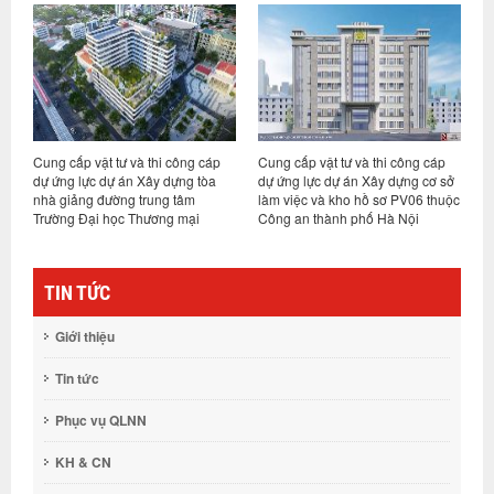
ông cáp
Cung cấp vật tư và thi công cáp
Thiết kế, cung cấp vật tư và thi
ng tòa
dự ứng lực dự án Xây dựng cơ sở
công cáp dự ứng lực dự án Đầu 
tâm
làm việc và kho hồ sơ PV06 thuộc
xây dựng xưởng sản xuất, gia
mại
Công an thành phố Hà Nội
công các sản phẩm điện chiếu
sáng tại Thái Bình
TIN TỨC
Giới thiệu
Tin tức
Phục vụ QLNN
KH & CN