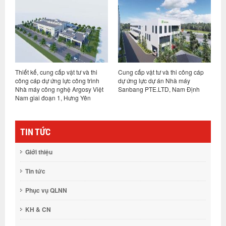
Thiết kế, cung cấp vật tư và thi
Cung cấp vật tư và thi công cáp
T
tư
công cáp dự ứng lực công trình
dự ứng lực dự án Nhà máy
c
Nhà máy công nghệ Argosy Việt
Sanbang PTE.LTD, Nam Định
m
Nam giai đoạn 1, Hưng Yên
TIN TỨC
Giới thiệu
Tin tức
Phục vụ QLNN
KH & CN