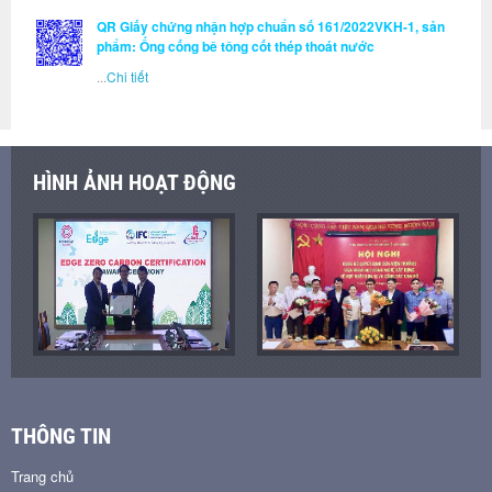
QR Giấy chứng nhận hợp chuẩn số 161/2022VKH-1, sản
phẩm: Ống cống bê tông cốt thép thoát nước
...
Chi tiết
HÌNH ẢNH HOẠT ĐỘNG
THÔNG TIN
Trang chủ