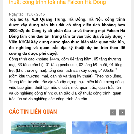
thuật công trình toà nhà Falcon Hà Đông
Ngày tạo : 13/07/2015
Toạ lạc tại 418 Quang Trung, Hà Đông, Hà Nội, công trình
được xây dựng trên khu đất có tổng diện tích khoảng hơn
2800m2; do Công ty cổ phần đầu tư và thương mại Falcon Hà
Đông làm chủ đầu tư. Trung tâm tư vấn trắc địa và xây dựng -
Viện KHCN Xây dựng được giao thực hiện việc quan trắc lún,
đo nghiêng và quan trắc địa kỹ thuật dự án trên theo đề
cương đã được phê duyệt.
Công trình cao khoảng 144m, gồm 04 tầng hầm, 05 tầng thương
mại, 33 tầng căn hộ, 01 tầng penhouse, 02 tầng kỹ thuật, 01 tầng
2
trệt (khu thương mại); tổng diện tích sàn xây dựng 54905,8m
(gồm khu thương
mại, căn hộ và tầng kỹ thuật). Theo hợp đồng,
Trung tâm tư vấn trắc địa và xây dựng thực hiện khối lượng công
việc bao gồm: thiết lập mốc chuẩn, mốc quan trắc; quan trắc lún
và đo nghiêng công trình; quan trắc địa kỹ thuật công trình; quan
trắc lún và đo nghiêng các công trình lân cận...
CÁC TIN LIÊN QUAN