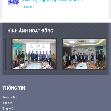
phẩm: Ống cống bê tông cốt thép thoát nước
...
Chi tiết
HÌNH ẢNH HOẠT ĐỘNG
THÔNG TIN
Trang chủ
Tin tức
Thư viện