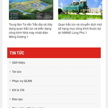
Trung tâm Tư vấn Trắc địa và Xây
Quan trắc lún và chuyển dịch một
Q
dựng quan trắc lún và biến dạng
số hạng mục công trình thuộc dự
P
công trình Nhà máy nhiệt điện
án NMNĐ Long Phú 1
Mông Dương 1
TIN TỨC
Giới thiệu
Tin tức
Phục vụ QLNN
KH & CN
Đào tạo