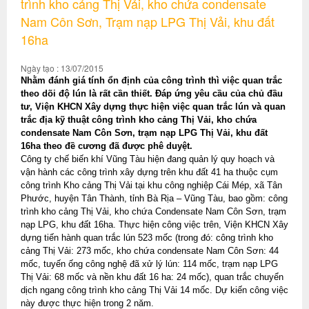
trình kho cảng Thị Vải, kho chứa condensate
Nam Côn Sơn, Trạm nạp LPG Thị Vải, khu đất
16ha
Ngày tạo : 13/07/2015
Nhằm đánh giá tính ổn định của công trình thì việc quan trắc
theo dõi độ lún là rất cần thiết. Đáp ứng yêu cầu của chủ đầu
tư, Viện KHCN Xây dựng thực hiện việc quan trắc lún và quan
trắc địa kỹ thuật công trình kho cảng Thị Vải, kho chứa
condensate Nam Côn Sơn, trạm nạp LPG Thị Vải, khu đất
16ha theo đề cương đã được phê duyệt.
Công ty chế biến khí Vũng Tàu hiện đang quản lý quy hoạch và
vận hành các công trình xây dựng trên khu đất 41 ha thuộc cụm
công trình Kho cảng Thị Vải tại khu công nghiệp Cái Mép, xã Tân
Phước, huyện Tân Thành, tỉnh Bà Rịa – Vũng Tàu, bao gồm: công
trình kho cảng Thị Vải, kho chứa Condensate Nam Côn Sơn, trạm
nạp LPG, khu đất 16ha. Thực hiện công việc trên, Viện KHCN Xây
dựng tiến hành quan trắc lún 523 mốc (trong đó: công trình kho
cảng Thị Vải: 273 mốc, kho chứa condensate Nam Côn Sơn: 44
mốc, tuyến ống công nghệ đã xử lý lún: 114 mốc, trạm nạp LPG
Thị Vải: 68 mốc và nền khu đất 16 ha: 24 mốc), quan trắc chuyển
dịch ngang công trình kho cảng Thị Vải 14 mốc. Dự kiến công việc
này được thực hiện trong 2 năm.