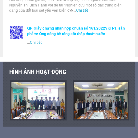
Nguyễn Thị Bích Hạnh với đề tài "Nghiên cứu một số đặc trưng biến
dạng của đất loại sét yếu ven biển đ�...
Chi tiết
QR Giấy chứng nhận hợp chuẩn số 161/2022VKH-1, sản
phẩm: Ống cống bê tông cốt thép thoát nước
...
Chi tiết
HÌNH ẢNH HOẠT ĐỘNG