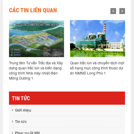
CÁC TIN LIÊN QUAN
Trung tâm Tư vấn Trắc địa và Xây
Quan trắc lún và chuyển dịch một
Q
dựng quan trắc lún và biến dạng
số hạng mục công trình thuộc dự
P
công trình Nhà máy nhiệt điện
án NMNĐ Long Phú 1
Mông Dương 1
TIN TỨC
Giới thiệu
Tin tức
Phục vụ QLNN