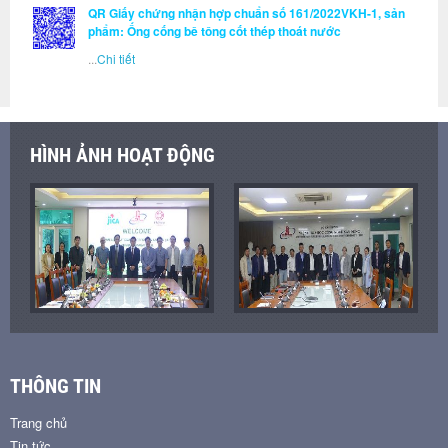
QR Giấy chứng nhận hợp chuẩn số 161/2022VKH-1, sản
phẩm: Ống cống bê tông cốt thép thoát nước
...
Chi tiết
HÌNH ẢNH HOẠT ĐỘNG
THÔNG TIN
Trang chủ
Tin tức