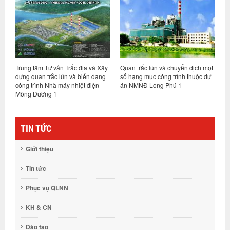
Trung tâm Tư vấn Trắc địa và Xây
Quan trắc lún và chuyển dịch một
Q
dựng quan trắc lún và biến dạng
số hạng mục công trình thuộc dự
P
công trình Nhà máy nhiệt điện
án NMNĐ Long Phú 1
Mông Dương 1
TIN TỨC
Giới thiệu
Tin tức
Phục vụ QLNN
KH & CN
Đào tạo