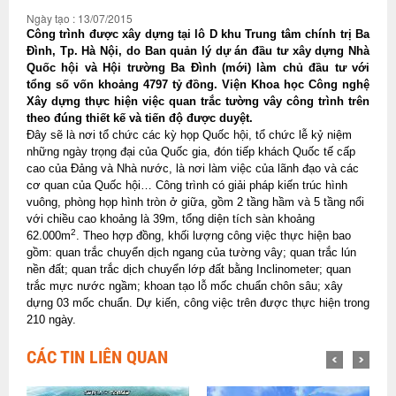
Ngày tạo : 13/07/2015
Công trình được xây dựng tại lô D khu Trung tâm chính trị Ba
Đình, Tp. Hà Nội, do Ban quản lý dự án đầu tư xây dựng Nhà
Quốc hội và Hội trường Ba Đình (mới) làm chủ đầu tư với
tổng số vốn khoảng 4797 tỷ đồng. Viện Khoa học Công nghệ
Xây dựng thực hiện việc quan trắc tường vây công trình trên
theo đúng thiết kế và tiến độ được duyệt.
Đây sẽ là nơi tổ chức các kỳ họp Quốc hội, tổ chức lễ kỷ niệm
những ngày trọng đại của Quốc gia, đón tiếp khách Quốc tế cấp
cao của Đảng và Nhà nước, là nơi làm việc của lãnh đạo và các
cơ quan của Quốc hội… Công trình có giải pháp kiến trúc hình
vuông, phòng họp hình tròn ở giữa, gồm 2 tầng hầm và 5 tầng nổi
với chiều cao khoảng là 39m, tổng diện tích sàn khoảng
2
62.000m
. Theo hợp đồng, khối lượng công việc thực hiện bao
gồm: quan trắc chuyển dịch ngang của tường vây; quan trắc lún
nền đất; quan trắc dịch chuyển lớp đất bằng Inclinometer; quan
trắc mực nước ngầm; khoan tạo lỗ mốc chuẩn chôn sâu; xây
dựng 03 mốc chuẩn. Dự kiến, công việc trên được thực hiện trong
210 ngày.
CÁC TIN LIÊN QUAN