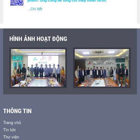
phẩm: Ống cống bê tông cốt thép thoát nước
...
Chi tiết
HÌNH ẢNH HOẠT ĐỘNG
THÔNG TIN
Trang chủ
Tin tức
Thư viện