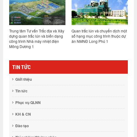
Trung tâm Tư vấn Trắc địa và Xây
Quan trắc lún và chuyển dịch một
Q
dựng quan trắc lún và biến dạng
số hạng mục công trình thuộc dự
P
công trình Nhà máy nhiệt điện
án NMNĐ Long Phú 1
Mông Dương 1
TIN TỨC
Giới thiệu
Tin tức
Phục vụ QLNN
KH & CN
Đào tạo