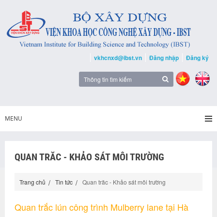
vkhcnxd@ibst.vn
Đăng nhập
Đăng ký
MENU
QUAN TRĂC - KHẢO SÁT MÔI TRƯỜNG
Trang chủ
Tin tức
Quan trăc - Khảo sát môi trường
Quan trắc lún công trình Mulberry lane tại Hà