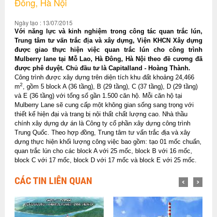
Đông, Hà Nội
Ngày tạo : 13/07/2015
Với năng lực và kinh nghiệm trong công tác quan trắc lún,
Trung tâm tư vấn trắc địa và xây dựng, Viện KHCN Xây dựng
được giao thực hiện việc quan trắc lún cho công trình
Mulberry lane tại Mỗ Lao, Hà Đông, Hà Nội theo đề cương đã
được phê duyệt. Chủ đầu tư là Capitalland - Hoàng Thành.
Công trình được xây dựng trên diện tích khu đất khoảng
24,466
2
m
, gồm 5 block A (36 tầng), B (29 tầng), C (37 tầng), D (29 tầng)
và E (36 tầng) với tổng số gần 1.500 căn hộ. Mỗi căn hộ
tại
Mulberry Lane sẽ cung cấp một không gian sống sang trọng với
thiết kế hiện đại và trang bị nội thất chất lượng cao. Nhà thầu
chính xây dựng dự án là Công ty cổ phần xây dựng công trình
Trung Quốc. Theo hợp đồng, Trung tâm tư vấn trắc địa và xây
dựng thực hiện khối lượng công việc bao gồm: tạo 01 mốc chuẩn,
quan trắc lún cho các block A với 25 mốc, block B với 16 mốc,
block C với 17 mốc, block D với 17 mốc và block E với 25 mốc.
CÁC TIN LIÊN QUAN