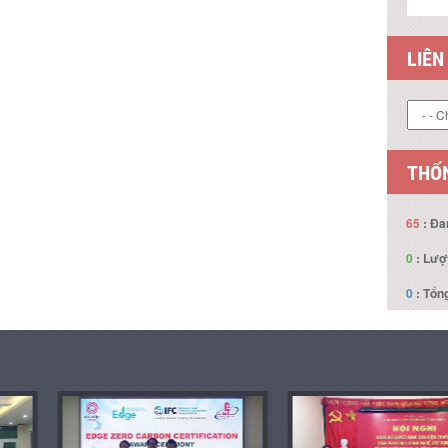
LIÊN
THỐN
65
: Đa
0
: Lượ
0
: Tổng