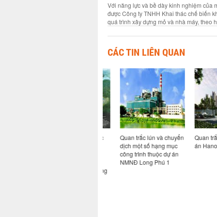
Với năng lực và bề dày kinh nghiệm của 
được Công ty TNHH Khai thác chế biến kh
quá trình xây dựng mỏ và nhà máy, theo
CÁC TIN LIÊN QUAN
à quan
Trung tâm Tư vấn Trắc
Quan trắc lún và chuyển
Quan trắc đo
ển ngang
địa và Xây dựng quan
dịch một số hạng mục
án Hanoi Par
 kho khí
trắc lún và biến dạng
công trình thuộc dự án
Tàu và
công trình Nhà máy
NMNĐ Long Phú 1
óa lỏng
nhiệt điện Mông Dương
1