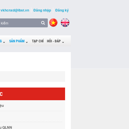
vkhcnxd@ibst.vn
Đăng nhập
Đăng ký
G
SẢN PHẨM
TẠP CHÍ
HỎI - ĐÁP
ỨC
iệu
vụ QLNN