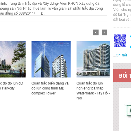
mình, Trung tâm Trắc địa và Xây dựng- Viện KHCN Xây dựng đã
dựng tổ ch
oáng sản Núi Pháo thuê làm Tư vấn giám sát phần trắc địa trong
Viện cho n
 hợp đồng số 038/2011/TTTĐ.
đề tài "Ng
đất loại sé
...
Chi tiết
ĐỐI 
 độ lún dự
Quan trắc biến dạng và
Quan trắc độ lún
Quan trắc 
kcity
đo lún công trình MD
nghiêng toà tháp
biến dạng
complex Tower
Watermark - Tây Hồ - Hà
án Bộ Côn
Nội