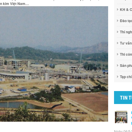
ện kim Việt Nam…
KH & 
Đào tạ
Thí ng
Tư vấn
Thi cô
Sản p
Tạp chí
TIN 
Ngày 06/5/