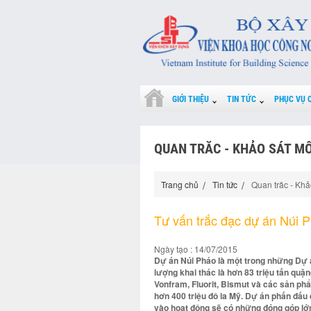
GIỚI THIỆU
TIN TỨC
PHỤC VỤ 
QUAN TRĂC - KHẢO SÁT M
Trang chủ
Tin tức
Quan trăc - Khả
Tư vấn trắc đạc dự án Núi 
Ngày tạo : 14/07/2015
Dự án Núi Pháo là một trong những Dự á
lượng khai thác là hơn 83 triệu tấn qu
Vonfram, Fluorit, Bismut và các sản ph
hơn 400 triệu đô la Mỹ. Dự án phấn đấu
vào hoạt động sẽ có những đóng góp lớn c