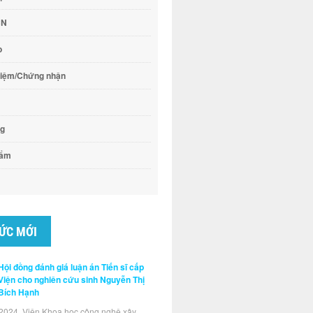
CN
o
hiệm/Chứng nhận
ng
hẩm
TỨC MỚI
Hội đồng đánh giá luận án Tiến sĩ cấp
Viện cho nghiên cứu sinh Nguyễn Thị
Bích Hạnh
2024, Viện Khoa học công nghệ xây