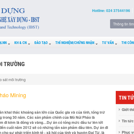
Hotline: 024 37544196
QLNN
KH & CN
ĐÀO TẠO
THÍ NGHIỆM/CHỨNG NHẬN
TƯ VẤN
THI CÔN
ÔI TRƯỜNG
o sát môi trường
Pháo Mining
TIN T
Giới th
n khai thác khoáng sản lớn của Quốc gia và của tỉnh, tổng trữ
ặng trong 30 năm. Các sản phẩm chính của Mỏ Núi Pháo là
Tin tức
ẩm đi kèm là đồng và vàng…Dự án có tổng mức đầu tư lên tới
 đến cuối năm 2012 sẽ có những tấn sản phẩm đầu tiên. Dự án đi
Phục 
ho sự phát triển kinh tế - xã hội của tỉnh và huyện Đại Từ, là