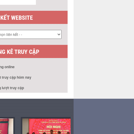
 KẾT WEBSITE
G KÊ TRUY CẬP
ng online
t truy cập hôm nay
 lượt truy cập