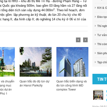
g tại lô HH3 – khu đô thị Mễ Trì Hạ - đường Phạm Hùng – Từ
hị Quốc gia khoảng 500m, bao gồm 03 tầng hầm và 27 tầng nổi
KH & 
2
 tổng diện tích sàn xây dựng 44.000m
. Theo kế hoạch, đơn
 việc gồm: lập phương án kỹ thuật; đo lún 20 chu kỳ cho 40
Đào tạ
ạng II, địa hình cấp II; đo nghiêng 14 chu kỳ ở 06 vị trí của
Thí ng
Tư vấn
Thi cô
Sản p
Tạp chí
TIN 
n và chuyển
Quan trắc đo độ lún dự
Quan trắc biến dạng và
Quan trắc 
hạng mục
án Hanoi Parkcity
đo lún công trình MD
nghiêng to
uộc dự án
complex Tower
Watermark 
Phú 1
Nội
Ngày 06/5/