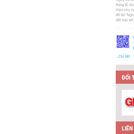
dựng tổ ch
Viện cho n
đề tài "Ng
đất loại sé
...
Chi tiết
ĐỐI 