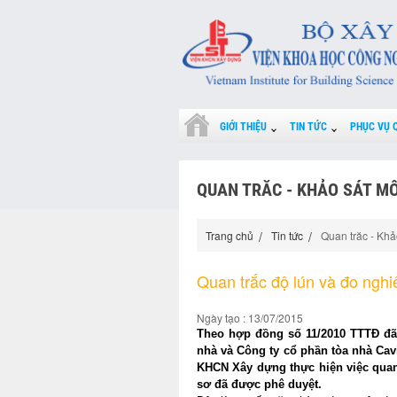
GIỚI THIỆU
TIN TỨC
PHỤC VỤ 
QUAN TRĂC - KHẢO SÁT M
Trang chủ
Tin tức
Quan trăc - Khả
Quan trắc độ lún và đo nghi
Ngày tạo : 13/07/2015
Theo hợp đồng số 11/2010 TTTĐ đã k
nhà và Công ty cổ phần tòa nhà Cavi
KHCN Xây dựng thực hiện việc quan
sơ đã được phê duyệt.