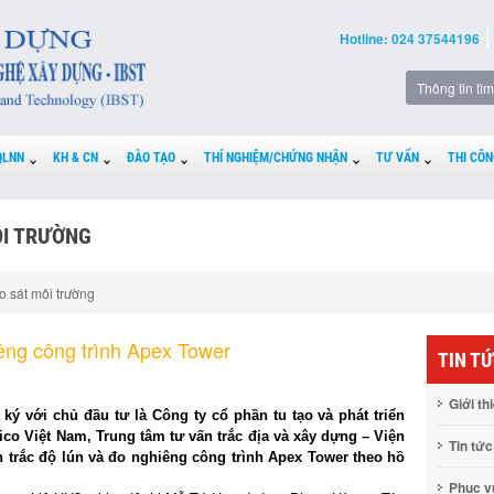
Hotline: 024 37544196
QLNN
KH & CN
ĐÀO TẠO
THÍ NGHIỆM/CHỨNG NHẬN
TƯ VẤN
THI CÔN
ÔI TRƯỜNG
o sát môi trường
êng công trình Apex Tower
TIN T
Giới th
ý với chủ đầu tư là Công ty cổ phần tu tạo và phát triển
co Việt Nam, Trung tâm tư vấn trắc địa và xây dựng – Viện
Tin tức
 trắc độ lún và đo nghiêng công trình Apex Tower theo hồ
Phục 