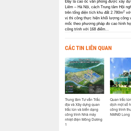
Đây là cao ốc văn phòng được xây dựn
Liêm – Hà Nội, cách Trung tâm Hội ng
2
trên tổng diện tích khu đất 2.780m
với
vị thi công thực hiện khối lượng công
mốc theo phương pháp đo cao hình học h
công trình với 168 điểm...
CÁC TIN LIÊN QUAN
nghiêng
Quan trắc lún và quan
Trung tâm Tư vấn Trắc
Quan trắc lú
dệt
trắc dịch chuyển ngang
địa và Xây dựng quan
dịch một số 
h KCN
công trình Tổng kho khí
trắc lún và biến dạng
công trình th
ông ,
hóa lỏng Vũng Tàu và
công trình Nhà máy
NMNĐ Long 
am Định
Tổng kho khí hóa lỏng
nhiệt điện Mông Dương
Gò Dầu
1