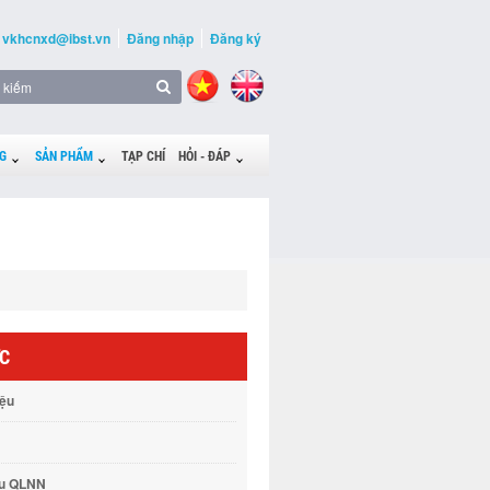
vkhcnxd@ibst.vn
Đăng nhập
Đăng ký
G
SẢN PHẨM
TẠP CHÍ
HỎI - ĐÁP
ỨC
iệu
vụ QLNN