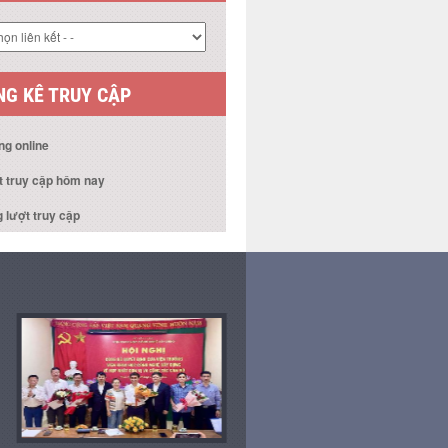
 KẾT WEBSITE
G KÊ TRUY CẬP
ng online
t truy cập hôm nay
 lượt truy cập