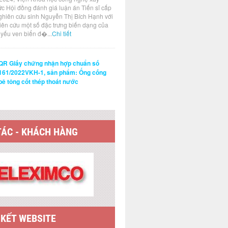
ức Hội đồng đánh giá luận án Tiến sĩ cấp
ghiên cứu sinh Nguyễn Thị Bích Hạnh với
hiên cứu một số đặc trưng biến dạng của
t yếu ven biển đ�...
Chi tiết
QR Giấy chứng nhận hợp chuẩn số
161/2022VKH-1, sản phẩm: Ống cống
bê tông cốt thép thoát nước
TÁC - KHÁCH HÀNG