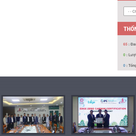
LIÊN
THỐN
65
: Đa
0
: Lượ
0
: Tổng