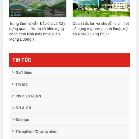
Trung tâm Tư vấn Trắc địa và Xây
Quan trắc lún và chuyển dịch một
Q
dựng quan trắc lún và biến dạng
số hạng mục công trình thuộc dự
P
công trình Nhà máy nhiệt điện
án NMNĐ Long Phú 1
Mông Dương 1
TIN TỨC
Giới thiệu
Tin tức
Phục vụ QLNN
KH & CN
Đào tạo
Thí nghiệm/Chứng nhận