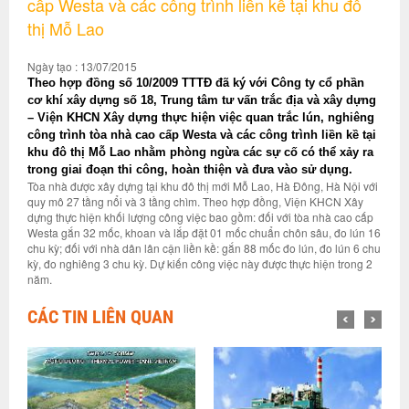
cấp Westa và các công trình liền kề tại khu đô
thị Mỗ Lao
Ngày tạo : 13/07/2015
Theo hợp đồng số 10/2009 TTTĐ đã ký với Công ty cổ phần
cơ khí xây dựng số 18, Trung tâm tư vấn trắc địa và xây dựng
– Viện KHCN Xây dựng thực hiện việc quan trắc lún, nghiêng
công trình tòa nhà cao cấp Westa và các công trình liền kề tại
khu đô thị Mỗ Lao nhằm phòng ngừa các sự cố có thể xảy ra
trong giai đoạn thi công, hoàn thiện và đưa vào sử dụng.
Tòa nhà được xây dựng tại khu đô thị mới Mỗ Lao, Hà Đông, Hà Nội với
quy mô 27 tầng nổi và 3 tầng chìm. Theo hợp đồng, Viện KHCN Xây
dựng thực hiện khối lượng công việc bao gồm: đối với tòa nhà cao cấp
Westa gắn 32 mốc, khoan và lắp đặt 01 mốc chuẩn chôn sâu, đo lún 16
chu kỳ; đối với nhà dân lân cận liền kề: gắn 88 mốc đo lún, đo lún 6 chu
kỳ, đo nghiêng 3 chu kỳ. Dự kiến công việc này được thực hiện trong 2
năm.
CÁC TIN LIÊN QUAN