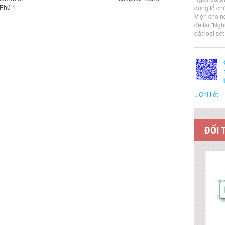
Phú 1
Nội
dựng tổ ch
Viện cho n
đề tài "Ng
đất loại sé
...
Chi tiết
ĐỐI 