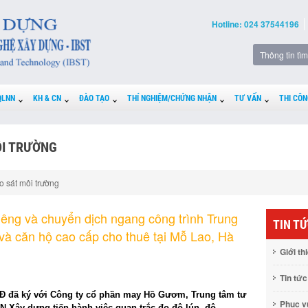
Hotline: 024 37544196
QLNN
KH & CN
ĐÀO TẠO
THÍ NGHIỆM/CHỨNG NHẬN
TƯ VẤN
THI CÔN
ÔI TRƯỜNG
o sát môi trường
iêng và chuyển dịch ngang công trình Trung
TIN T
và căn hộ cao cấp cho thuê tại Mỗ Lao, Hà
Giới th
Tin tức
Đ đã ký với Công ty cổ phần may Hồ Gươm, Trung tâm tư
Phục 
N Xây dựng tiến hành việc quan trắc đo độ lún, độ