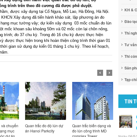
ng trình trên theo đề cương đã được phê duyệt.
KH & 
g hầm, được xây dựng tại Cổ Ngựa, Mỗ Lao, Hà Đông, Hà Nội.
n KHCN Xây dựng đã tiến hành khảo sát, lập phương án đo
Đào tạ
g hạng mục tường vây; dự kiến xây dựng 03 mốc chuẩn đo lún
một mốc khoan sâu khoảng 50m và 02 mốc còn lại chôn nông,
Thí ng
g trình; đo 37 chu kỳ. Trong đó 16 chu kỳ được thực hiện
 kỳ được thực hiện trong khi hoàn thiện công trình thời gian 01
Tư vấn
 thời gian sử dụng dự kiến 01 tháng 1 chu kỳ. Theo kế hoạch,
 năm.
Thi cô
Sản p
Tạp chí
TIN 
n và chuyển
Quan trắc đo độ lún dự
Quan trắc biến dạng và
Quan trắc 
hạng mục
án Hanoi Parkcity
đo lún công trình MD
nghiêng to
uộc dự án
complex Tower
Watermark 
Ngày 06/5/