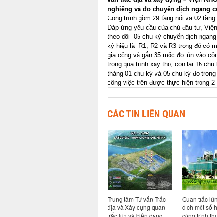
nghiêng và đo chuyển dịch ngang cô
Công trình gồm 29 tầng nổi và 02 tần
Đáp ứng yêu cầu của chủ đầu tư, Việ
theo dõi 05 chu kỳ chuyển dịch ngan
ký hiệu là R1, R2 và R3 trong đó có 
gia công và gắn 35 mốc đo lún vào côn
trong quá trình xây thô, còn lại 16 chu
tháng 01 chu kỳ và 05 chu kỳ đo trong
công việc trên được thực hiện trong 2
CÁC TIN LIÊN QUAN
nghiêng
Quan trắc lún và quan
Trung tâm Tư vấn Trắc
Quan trắc lú
dệt
trắc dịch chuyển ngang
địa và Xây dựng quan
dịch một số 
h KCN
công trình Tổng kho khí
trắc lún và biến dạng
công trình th