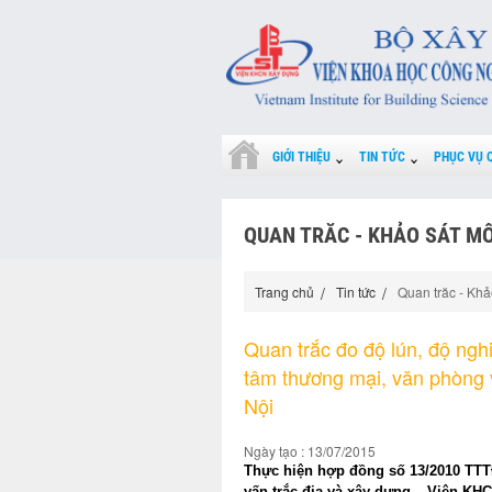
GIỚI THIỆU
TIN TỨC
PHỤC VỤ 
QUAN TRĂC - KHẢO SÁT M
Trang chủ
Tin tức
Quan trăc - Khả
Quan trắc đo độ lún, độ ngh
tâm thương mại, văn phòng 
Nội
Ngày tạo : 13/07/2015
Thực hiện hợp đồng số 13/2010 TTT
vấn trắc địa và xây dựng – Viện KHC