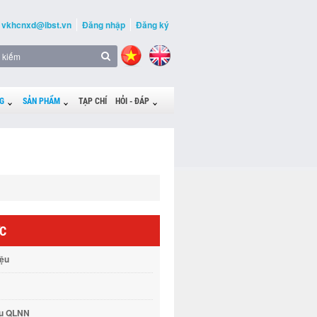
vkhcnxd@ibst.vn
Đăng nhập
Đăng ký
G
SẢN PHẨM
TẠP CHÍ
HỎI - ĐÁP
ỨC
iệu
vụ QLNN