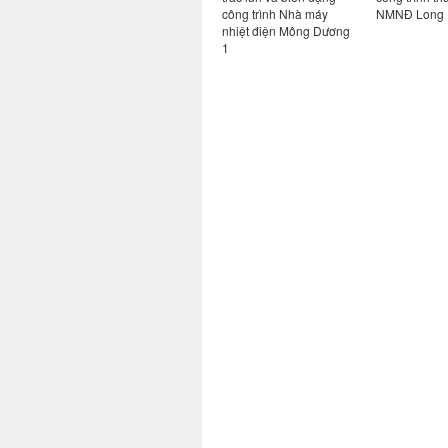
ông ,
hóa lỏng Vũng Tàu và
công trình Nhà máy
NMNĐ Long 
am Định
Tổng kho khí hóa lỏng
nhiệt điện Mông Dương
Gò Dầu
1