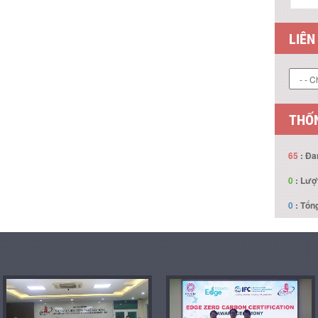
LIÊN
THỐN
65
: Đa
0
: Lượ
0
: Tổng