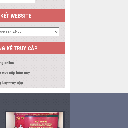
 KẾT WEBSITE
G KÊ TRUY CẬP
ng online
t truy cập hôm nay
 lượt truy cập