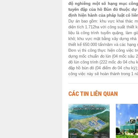
độ nghiêng một số hạng mục công 
tuyến đập của hồ Bùn đỏ thuộc dự 
định hiện hành của pháp luật có liê
Dự án bao gồm: khu vực khai thác mỏ 
diện tích
1.712ha với công suất thiết 
liệu là công trình tuyển quặng, làm gi
khô; khu vực mặt bằng xây dựng nhà 
thiết kế 650.000 tấn/năm và các hạng
Đơn vị thi công thực hiện công việc t
dựng mốc chuẩn đo lún (04 mốc sâu 25
độ lún công trình (222 mốc đo 04 chu
đập hồ bùn đỏ (04 điểm đo 04 chu kỳ);
công việc này sẽ hoàn thành trong 1 n
CÁC TIN LIÊN QUAN