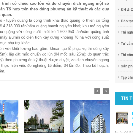
trình có chiều cao lớn và đo chuyển dịch ngang một số
án Tổ hợp trên theo đúng phương án kỹ thuật và các quy
KH & 
n quan.
- tuyển quặng là công trình khai thác quặng lộ thiên có tổng
Đào tạ
kế 4.318.000 tấn/năm quặng bauxit nguyên khai; khu mỏ nguyên
àu quặng với công suất thiết kế 1.600.950 tấn/năm quặng tinh
Thí ng
máy alumin có diện tích xây dựng khoảng 78 ha với công suất
 mục phụ trợ khác.
Tư vấn
rên với khối lượng bao gồm:
khoan tạo lỗ phục vụ thi công xây
m); lắp đặt mốc chuẩn đo lún (04 mốc sâu 25m); đo quan trắc
Thi cô
 kỳ) theo phương án kỹ thuật được duyệt; đo dịch chuyển ngang
 thực hiện việc đo nghiêng 16 điểm, 04 lần đo. Theo kế hoạch,
Sản p
ăm.
Tạp chí
TIN 
Ngày 06/5/