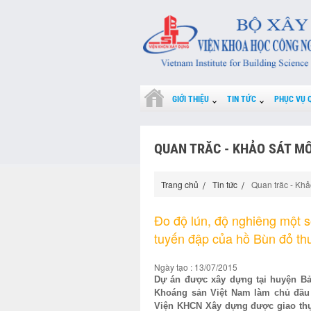
GIỚI THIỆU
TIN TỨC
PHỤC VỤ 
QUAN TRĂC - KHẢO SÁT M
Trang chủ
Tin tức
Quan trăc - Khả
Đo độ lún, độ nghiêng một 
tuyến đập của hồ Bùn đỏ t
Ngày tạo : 13/07/2015
Dự án được xây dựng tại huyện B
Khoáng sản Việt Nam làm chủ đầu 
Viện KHCN Xây dựng được giao thực