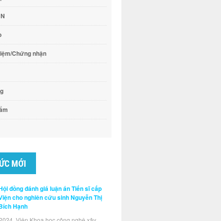
CN
o
hiệm/Chứng nhận
ng
hẩm
TỨC MỚI
Hội đồng đánh giá luận án Tiến sĩ cấp
Viện cho nghiên cứu sinh Nguyễn Thị
Bích Hạnh
2024, Viện Khoa học công nghệ xây