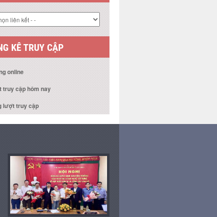
 KẾT WEBSITE
G KÊ TRUY CẬP
ng online
t truy cập hôm nay
 lượt truy cập