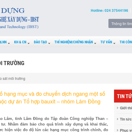
Hotline: 024 37544196
QLNN
KH & CN
ĐÀO TẠO
THÍ NGHIỆM/CHỨNG NHẬN
TƯ VẤN
THI CÔN
ÔI TRƯỜNG
o sát môi trường
số hạng mục và đo chuyển dịch ngang một số
TIN T
huộc dự án Tổ hợp bauxit – nhôm Lâm Đồng
Giới th
ảo Lâm, tỉnh Lâm Đồng do Tập đoàn Công nghiệp Than –
Tin tức
tư. Nhằm đảm bảo cho quá trình xây dựng và khai thác,
 hiện việc đo độ lún các hạng mục công trình chính, đo
Phục 