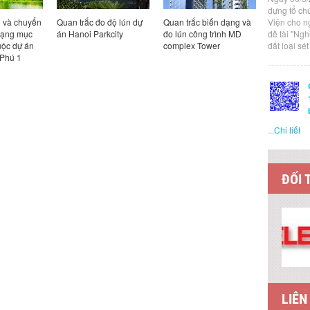
dựng tổ ch
n và chuyển
Quan trắc đo độ lún dự
Quan trắc biến dạng và
Viện cho n
Quan trắc 
hạng mục
án Hanoi Parkcity
đo lún công trình MD
đề tài "Ng
nghiêng to
uộc dự án
complex Tower
đất loại sé
Watermark 
Phú 1
Nội
...
Chi tiết
ĐỐI 