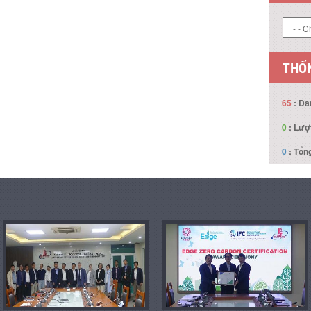
LIÊN
THỐN
65
: Đa
0
: Lượ
0
: Tổng