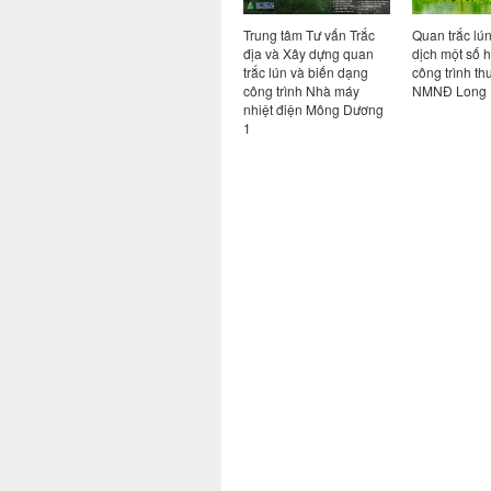
nghiêng
Quan trắc lún và quan
Trung tâm Tư vấn Trắc
Quan trắc lú
dệt
trắc dịch chuyển ngang
địa và Xây dựng quan
dịch một số 
h KCN
công trình Tổng kho khí
trắc lún và biến dạng
công trình th
ông ,
hóa lỏng Vũng Tàu và
công trình Nhà máy
NMNĐ Long 
am Định
Tổng kho khí hóa lỏng
nhiệt điện Mông Dương
Gò Dầu
1