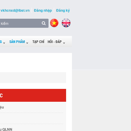
vkhcnxd@ibst.vn
Đăng nhập
Đăng ký
G
SẢN PHẨM
TẠP CHÍ
HỎI - ĐÁP
ỨC
iệu
vụ QLNN