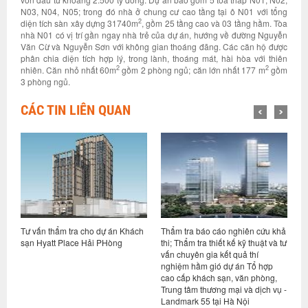
N03, N04, N05; trong đó nhà ở chung cư cao tầng tại ô N01 với tổng
2
diện tích sàn xây dựng 31740m
, gồm 25 tầng cao và 03 tầng hầm. Tòa
nhà N01 có vị trí gần ngay nhà trẻ của dự án, hướng về đường Nguyễn
Văn Cừ và Nguyễn Sơn với không gian thoáng đãng. Các căn hộ được
phân chia diện tích hợp lý, trong lành, thoáng mát, hài hòa với thiên
2
2
nhiên. Căn nhỏ nhất 60m
gồm 2 phòng ngủ; căn lớn nhất 177 m
gồm
3 phòng ngủ.
CÁC TIN LIÊN QUAN
án
Tư vấn thẩm tra cho dự án Khách
Thẩm tra báo cáo nghiên cứu khả
T
ới
sạn Hyatt Place Hải PHòng
thi; Thẩm tra thiết kế kỹ thuật và tư
c
ệ
vấn chuyên gia kết quả thí
t
nghiệm hầm gió dự án Tổ hợp
N
cao cấp khách sạn, văn phòng,
Trung tâm thương mại và dịch vụ -
Landmark 55 tại Hà Nội