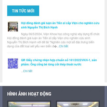
TIN TỨC MỚI
Hội đồng đánh giá luận án Tiến sĩ cấp Viện cho nghiên cứu
sinh Nguyễn Thị Bích Hạnh
Ngày 06/5/2024, Viện Khoa học công nghệ xây dựng tổ chức
Hội đồng đánh giá luận án Tiến sĩ cấp Viện cho nghiên cứu sinh
Nguyễn Thị Bích Hạnh với đề tài "Nghiên cứu một số đặc trưng biến
dạng của đất loại sét yếu ven biển đ�...
Chi tiết
QR Giấy chứng nhận hợp chuẩn số 161/2022VKH-1, sản
phẩm: Ống cống bê tông cốt thép thoát nước
...
Chi tiết
HÌNH ẢNH HOẠT ĐỘNG