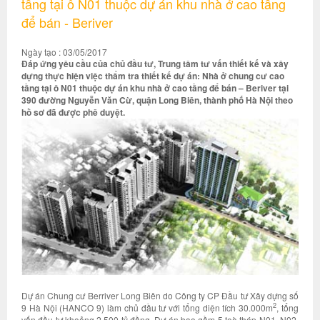
tầng tại ô N01 thuộc dự án khu nhà ở cao tầng
để bán - Beriver
Ngày tạo : 03/05/2017
Đáp ứng yêu cầu của chủ đầu tư, Trung tâm tư vấn thiết kế và xây
dựng thực hiện việc thẩm tra thiết kế dự án: Nhà ở chung cư cao
tầng tại ô N01 thuộc dự án khu nhà ở cao tầng để bán – Beriver tại
390 đường Nguyễn Văn Cừ, quận Long Biên, thành phố Hà Nội theo
hồ sơ đã được phê duyệt.
Dự án Chung cư Berriver Long Biên do Công ty CP Đầu tư Xây dựng số
2
9 Hà Nội (HANCO 9) làm chủ đầu tư với tổng diện tích 30.000m
, tổng
vốn đầu tư khoảng 2.500 tỷ đồng. Dự án bao gồm 5 toà tháp N01, N02,