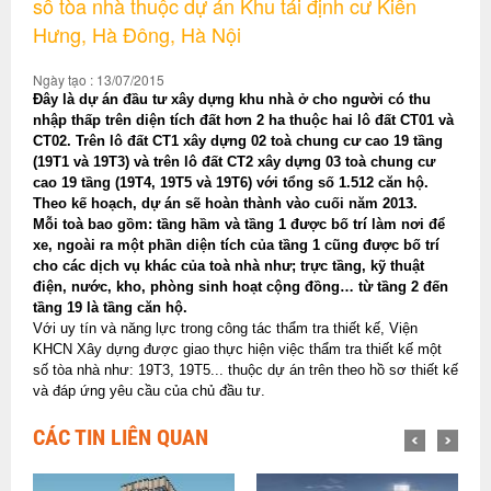
số tòa nhà thuộc dự án Khu tái định cư Kiến
Hưng, Hà Đông, Hà Nội
Ngày tạo : 13/07/2015
Đây là dự án đầu tư xây dựng khu nhà ở cho người có thu
nhập thấp trên diện tích đất hơn 2 ha thuộc hai lô đất CT01 và
CT02. Trên lô đất CT1 xây dựng 02 toà chung cư cao 19 tầng
(19T1 và 19T3) và trên lô đất CT2 xây dựng 03 toà chung cư
cao 19 tầng (19T4, 19T5 và 19T6) với tổng số 1.512 căn hộ.
Theo kế hoạch, dự án sẽ hoàn thành vào cuối năm 2013.
Mỗi toà bao gồm: tầng hầm và tầng 1 được bố trí làm nơi để
xe, ngoài ra một phần diện tích của tầng 1 cũng được bố trí
cho các dịch vụ khác của toà nhà như; trực tầng, kỹ thuật
điện, nước, kho, phòng sinh hoạt cộng đồng… từ tầng 2 đến
tầng 19 là tầng căn hộ.
Với uy tín và năng lực trong công tác thẩm tra thiết kế, Viện
KHCN Xây dựng được giao thực hiện việc thẩm tra thiết kế một
số tòa nhà như: 19T3, 19T5... thuộc dự án trên theo hồ sơ thiết kế
và đáp ứng yêu cầu của chủ đầu tư.
CÁC TIN LIÊN QUAN