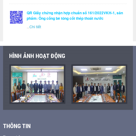
QR Giấy chứng nhận hợp chuẩn số 161/2022VKH-1, sản
phẩm: Ống cống bê tông cốt thép thoát nước
...
Chi tiết
HÌNH ẢNH HOẠT ĐỘNG
THÔNG TIN