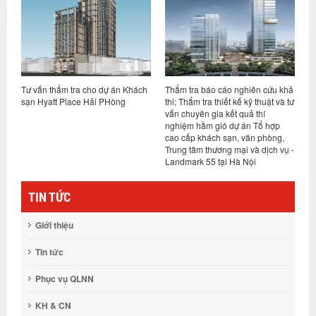
án
Tư vấn thẩm tra cho dự án Khách
Thẩm tra báo cáo nghiên cứu khả
T
ới
sạn Hyatt Place Hải PHòng
thi; Thẩm tra thiết kế kỹ thuật và tư
c
ệ
vấn chuyên gia kết quả thí
t
nghiệm hầm gió dự án Tổ hợp
N
cao cấp khách sạn, văn phòng,
Trung tâm thương mại và dịch vụ -
Landmark 55 tại Hà Nội
TIN TỨC
Giới thiệu
Tin tức
Phục vụ QLNN
KH & CN