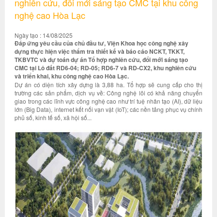
nghiên cứu, đổi mới sáng tạo CMC tại khu công
nghệ cao Hòa Lạc
Ngày tạo : 14/08/2025
Đáp ứng yêu cầu của chủ đầu tư, Viện Khoa học công nghệ xây
dựng thực hiện việc thẩm tra thiết kế và báo cáo NCKT, TKKT,
TKBVTC và dự toán dự án Tổ hợp nghiên cứu, đổi mới sáng tạo
CMC tại Lô đất RD6-04; RD-05; RD6-7 và RD-CX2, khu nghiên cứu
và triển khai, khu công nghệ cao Hòa Lạc.
Dự án có diện tích xây dựng là 3,88 ha. Tổ hợp sẽ cung cấp cho thị
trường các sản phẩm, dịch vụ về: Công nghệ lõi có khả năng chuyển
giao trong các lĩnh vực công nghệ cao như trí tuệ nhân tạo (AI), dữ liệu
lớn (Big Data), internet kết nối vạn vật (IoT); các nền tảng phục vụ chính
phủ số, kinh tế số, xã hội số...