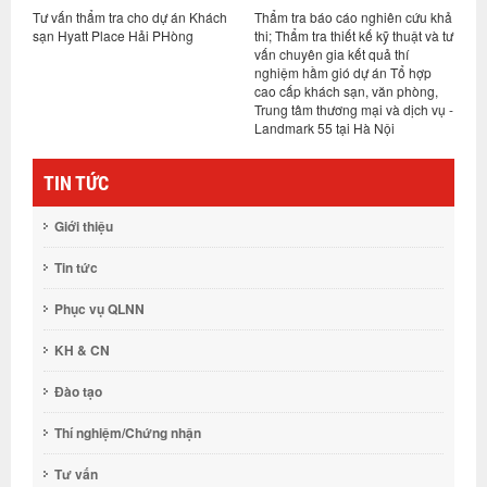
án Khách
Thẩm tra báo cáo nghiên cứu khả
Tư vấn thẩm tra thiết kế bản vẽ t
òng
thi; Thẩm tra thiết kế kỹ thuật và tư
công, tổng dự toán và biện phá
vấn chuyên gia kết quả thí
thi công gói XL02 thuộc dự án
nghiệm hầm gió dự án Tổ hợp
Nhà hát Hồ Gươm tại TP. Hà Nộ
cao cấp khách sạn, văn phòng,
Trung tâm thương mại và dịch vụ -
Landmark 55 tại Hà Nội
TIN TỨC
Giới thiệu
Tin tức
Phục vụ QLNN
KH & CN
Đào tạo
Thí nghiệm/Chứng nhận
Tư vấn