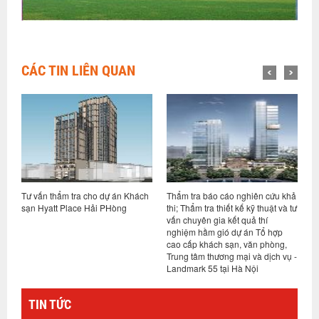
CÁC TIN LIÊN QUAN
án
Tư vấn thẩm tra cho dự án Khách
Thẩm tra báo cáo nghiên cứu khả
T
ới
sạn Hyatt Place Hải PHòng
thi; Thẩm tra thiết kế kỹ thuật và tư
c
ệ
vấn chuyên gia kết quả thí
t
nghiệm hầm gió dự án Tổ hợp
N
cao cấp khách sạn, văn phòng,
Trung tâm thương mại và dịch vụ -
Landmark 55 tại Hà Nội
TIN TỨC