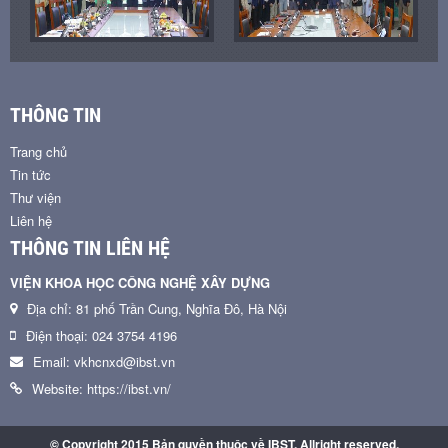
THÔNG TIN
Trang chủ
Tin tức
Thư viện
Liên hệ
THÔNG TIN LIÊN HỆ
VIỆN KHOA HỌC CÔNG NGHỆ XÂY DỰNG
Địa chỉ: 81 phố Trần Cung, Nghĩa Đô, Hà Nội
Điện thoại: 024 3754 4196
Email: vkhcnxd@ibst.vn
Website: https://ibst.vn/
© Copyright 2015 Bản quyền thuộc về IBST. Allright reserved.