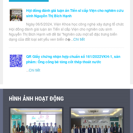
Hội đồng đánh giá luận án Tiến sĩ cấp Viện cho nghiên cứu
sinh Nguyễn Thị Bích Hạnh
Ngày 06/5/2024, Viện Khoa học công nghệ xây dựng tổ chức
Hội đồng đánh giá luận án Tiến sĩ cấp Viện cho nghiên cứu sinh
Nguyễn Thị Bích Hạnh với đề tài "Nghiên cứu một số đặc trưng biến
dạng của đất loại sét yếu ven biển đ�...
Chi tiết
QR Giấy chứng nhận hợp chuẩn số 161/2022VKH-1, sản
phẩm: Ống cống bê tông cốt thép thoát nước
...
Chi tiết
HÌNH ẢNH HOẠT ĐỘNG