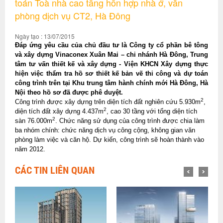
toán Toà nhà cao tầng hỗn hợp nhà ở, văn
phòng dịch vụ CT2, Hà Đông
Ngày tạo : 13/07/2015
Đáp ứng yêu cầu của chủ đầu tư là Công ty cổ phần bê tông
và xây dựng Vinaconex Xuân Mai – chi nhánh Hà Đông, Trung
tâm tư vấn thiết kế và xây dựng - Viện KHCN Xây dựng thực
hiện việc thẩm tra hồ sơ thiết kế bản vẽ thi công và dự toán
công trình trên tại Khu trung tâm hành chính mới Hà Đông, Hà
Nội theo hồ sơ đã được phê duyệt.
2
Công trình được xây dựng trên diện tích đất nghiên cứu 5.930m
,
2
diện tích đất xây dựng 4.437m
, cao 30 tầng với tổng diện tích
2
sàn 76.000m
. Chức năng sử dụng của công trình được chia làm
ba nhóm chính: chức năng dịch vụ công cộng, không gian văn
phòng làm việc và căn hộ. Dự kiến, công trình sẽ hoàn thành vào
năm 2012.
CÁC TIN LIÊN QUAN