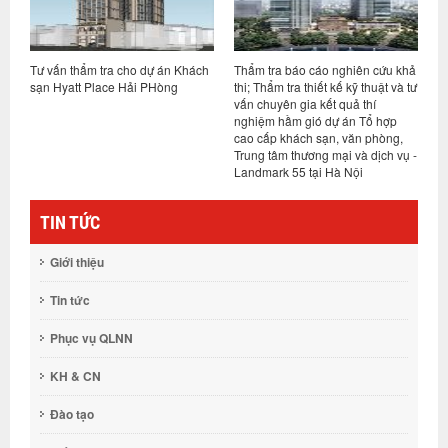
án
Tư vấn thẩm tra cho dự án Khách
Thẩm tra báo cáo nghiên cứu khả
T
ới
sạn Hyatt Place Hải PHòng
thi; Thẩm tra thiết kế kỹ thuật và tư
c
ệ
vấn chuyên gia kết quả thí
t
nghiệm hầm gió dự án Tổ hợp
N
cao cấp khách sạn, văn phòng,
Trung tâm thương mại và dịch vụ -
Landmark 55 tại Hà Nội
TIN TỨC
Giới thiệu
Tin tức
Phục vụ QLNN
KH & CN
Đào tạo