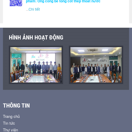
phẩm: Ống cống bê tông cốt thép thoát nước
...
Chi tiết
HÌNH ẢNH HOẠT ĐỘNG
THÔNG TIN
Trang chủ
Tin tức
Thư viện