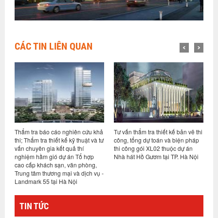
CÁC TIN LIÊN QUAN
h
Thẩm tra báo cáo nghiên cứu khả
Tư vấn thẩm tra thiết kế bản vẽ thi
T
thi; Thẩm tra thiết kế kỹ thuật và tư
công, tổng dự toán và biện pháp
t
vấn chuyên gia kết quả thí
thi công gói XL02 thuộc dự án
k
nghiệm hầm gió dự án Tổ hợp
Nhà hát Hồ Gươm tại TP. Hà Nội
n
cao cấp khách sạn, văn phòng,
Trung tâm thương mại và dịch vụ -
Landmark 55 tại Hà Nội
TIN TỨC