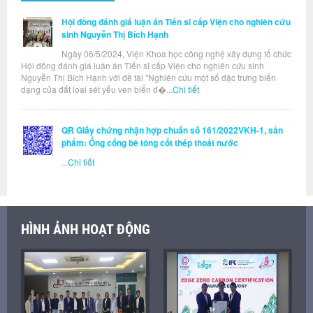
Hội đồng đánh giá luận án Tiến sĩ cấp Viện cho nghiên cứu
sinh Nguyễn Thị Bích Hạnh
Ngày 06/5/2024, Viện Khoa học công nghệ xây dựng tổ chức
Hội đồng đánh giá luận án Tiến sĩ cấp Viện cho nghiên cứu sinh
Nguyễn Thị Bích Hạnh với đề tài "Nghiên cứu một số đặc trưng biến
dạng của đất loại sét yếu ven biển đ�...
Chi tiết
QR Giấy chứng nhận hợp chuẩn số 161/2022VKH-1, sản
phẩm: Ống cống bê tông cốt thép thoát nước
...
Chi tiết
HÌNH ẢNH HOẠT ĐỘNG