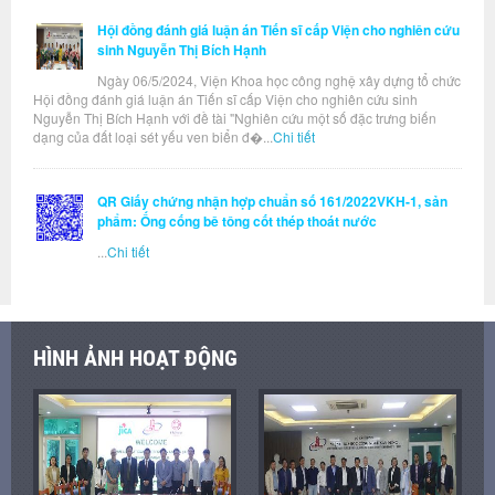
Hội đồng đánh giá luận án Tiến sĩ cấp Viện cho nghiên cứu
sinh Nguyễn Thị Bích Hạnh
Ngày 06/5/2024, Viện Khoa học công nghệ xây dựng tổ chức
Hội đồng đánh giá luận án Tiến sĩ cấp Viện cho nghiên cứu sinh
Nguyễn Thị Bích Hạnh với đề tài "Nghiên cứu một số đặc trưng biến
dạng của đất loại sét yếu ven biển đ�...
Chi tiết
QR Giấy chứng nhận hợp chuẩn số 161/2022VKH-1, sản
phẩm: Ống cống bê tông cốt thép thoát nước
...
Chi tiết
HÌNH ẢNH HOẠT ĐỘNG