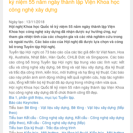
kỷ niệm 55 năm ngày thành lập Viện Khoa học
công nghệ xây dựng
Ngày tạo : 13/11/2018
Hội nghị Khoa học Quốc tế kỷ niệm 55 năm ngày thành lập Viện
Khoa học công nghệ xây dựng đã nhận được sự hưởng ứng, sự
tham gia nhiệt tình của các chuyên gia và các nhà nghiên cứu trong
và ngoài nước. Các báo cáo của Hội nghị đã được lựa chọn và công
bố trong Tuyển tập Hội nghị.
Tuyển tập Hội nghị có 73 báo cáo của các tác giả đến từ Việt Nam, Hoa
Kỳ, Australia, Nhật Bản, Hàn Quốc, CHLB Đức và Singapore. Các báo
cáo công bố trong Tuyển tập Hội nghị tập trung vào các lĩnh vực: kết
cấu và công nghệ xây dựng, bê tông và vật liệu xây dựng, địa kỹ thuật
và trắc địa công trình, kiến trúc, môi trường và hạ tầng kỹ thuật. Các báo
cáo này phản ánh sinh động những kết quả nghiên cứu, hợp tác nghiên
cứu, tổng kết tiến bộ kỹ thuật đã áp dụng trong những năm vừa qua.
Hội nghị Khoa học Quốc tế kỷ niệm 55 năm ngày thành lập Viện Khoa
học công nghệ xây dựng đã tổ chức thành công tốt đẹp.
Bìa 1, phần giới thiệu, mục lục Tuyển tập
.
Báo cáo Keynotes
Tiểu ban
Bê tông - Vật liệu xây dựng
,
Bê tông - Vật liệu xây dựng (tiếp
theo)
Tiểu ban Kết cấu - Công nghệ xây dựng
,
Kết cấu - Công nghệ xây dựng
(tiếp theo)
,
Kết cấu - Công nghệ xây dựng (tiếp)
Tiểu ban Địa kỹ thuật - Trắc địa công trình
Tiểu ban
Kiến trúc - Môi trường - Hạ tầng kỹ thuật
,
Kiến trúc - Môi trường