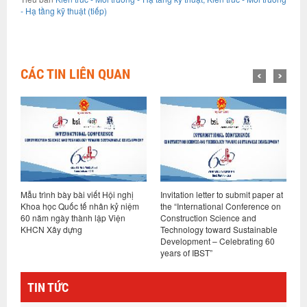
- Hạ tầng kỹ thuật (tiếp)
CÁC TIN LIÊN QUAN
oa
Mẫu trình bày bài viết Hội nghị
Invitation letter to submit paper at
I
Khoa học Quốc tế nhân kỷ niệm
the “International Conference on
“
60 năm ngày thành lập Viện
Construction Science and
T
KHCN Xây dựng
Technology toward Sustainable
D
ập
Development – Celebrating 60
years of IBST”
TIN TỨC