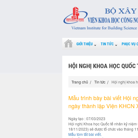
GIỚI THIỆU
TIN TỨC
PHỤC VỤ 
HỘI NGHỊ KHOA HỌC QUỐC 
Trang chủ
Tin tức
Hội nghị khoa 
Mẫu trình bày bài viết Hội 
ngày thành lập Viện KHCN 
Ngày tạo : 07/03/2023
Hội nghị Khoa học Quốc tế nhân kỷ niệm
18/11/2023) sẽ được tổ chức vào tháng 11
Mẫu tóm tắt bài viết.