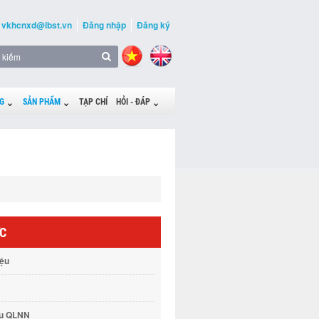
vkhcnxd@ibst.vn
Đăng nhập
Đăng ký
G
SẢN PHẨM
TẠP CHÍ
HỎI - ĐÁP
ỨC
iệu
vụ QLNN