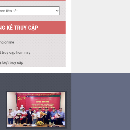
 KẾT WEBSITE
G KÊ TRUY CẬP
ng online
t truy cập hôm nay
 lượt truy cập