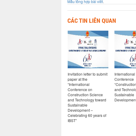
Mẫu tổng hợp bài viết
.
CÁC TIN LIÊN QUAN
học quốc
Tuyển tập báo cáo Hội
Invitation letter to submit
International
năm thành
nghị Khoa học quốc tế
paper at the
Conference
học công
“KHOA HỌC VÀ CÔNG
“International
“Constructio
NGHỆ XÂY DỰNG
Conference on
and Technol
HƯỚNG TỚI PHÁT
Construction Science
Sustainable
TRIỂN BỀN VỮNG” kỷ
and Technology toward
Development
niệm 60 năm thành lập
Sustainable
Viện KHCN Xây dựng
Development –
Celebrating 60 years of
IBST”