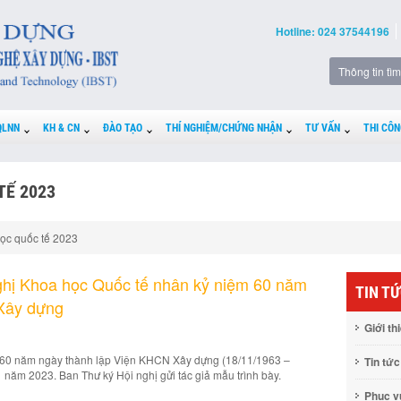
Hotline: 024 37544196
QLNN
KH & CN
ĐÀO TẠO
THÍ NGHIỆM/CHỨNG NHẬN
TƯ VẤN
THI CÔN
TẾ 2023
học quốc tế 2023
nghị Khoa học Quốc tế nhân kỷ niệm 60 năm
TIN T
Xây dựng
Giới th
 60 năm ngày thành lập Viện KHCN Xây dựng (18/11/1963 –
Tin tức
 năm 2023. Ban Thư ký Hội nghị gửi tác giả mẫu trình bày.
Phục 