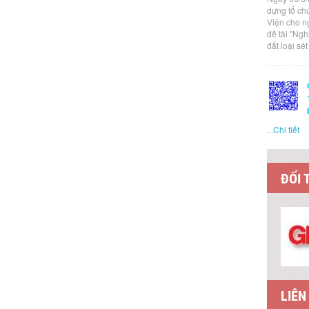
dựng tổ ch
Viện cho n
đề tài "Ng
đất loại sé
...
Chi tiết
ĐỐI 