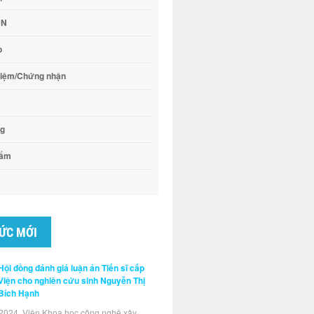
CN
o
hiệm/Chứng nhận
ng
hẩm
gửi bài viết
a Hội nghị
Quốc tế
TỨC MỚI
Hội đồng đánh giá luận án Tiến sĩ cấp
Viện cho nghiên cứu sinh Nguyễn Thị
Bích Hạnh
2024, Viện Khoa học công nghệ xây