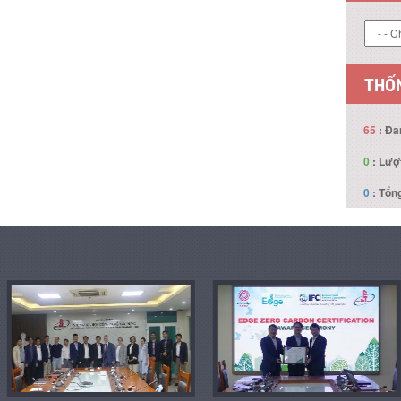
LIÊN
THỐN
65
: Đa
0
: Lượ
0
: Tổng