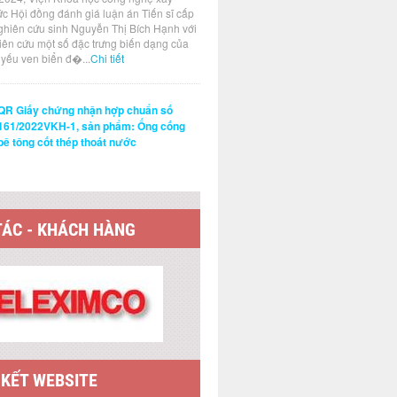
ức Hội đồng đánh giá luận án Tiến sĩ cấp
ghiên cứu sinh Nguyễn Thị Bích Hạnh với
hiên cứu một số đặc trưng biến dạng của
t yếu ven biển đ�...
Chi tiết
QR Giấy chứng nhận hợp chuẩn số
161/2022VKH-1, sản phẩm: Ống cống
bê tông cốt thép thoát nước
TÁC - KHÁCH HÀNG