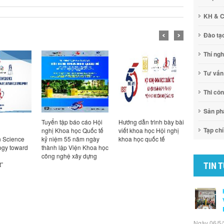
KH & 
Đào tạ
Thí ng
Tư vấn
Thi cô
Sản p
Tuyển tập báo cáo Hội
Hướng dẫn trình bày bài
Thông báo 
Tạp chí
nghị Khoa học Quốc tế
viết khoa học Hội nghị
và tham gi
n Science
kỷ niệm 55 năm ngày
khoa học quốc tế
khoa học 
ogy toward
thành lập Viện Khoa học
công nghệ xây dựng
”
TIN 
Ngày 06/5/