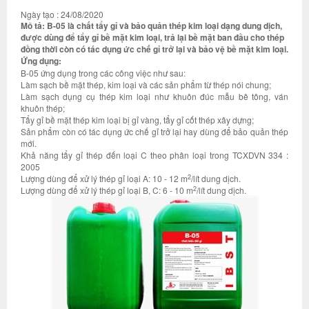
Ngày tạo : 24/08/2020
Mô tả: B-05 là chất tẩy gỉ và bảo quản thép kim loại dạng dung dịch,
được dùng để tẩy gỉ bề mặt kim loại, trả lại bề mặt ban đầu cho thép
đồng thời còn có tác dụng ức chế gỉ trở lại và bảo vệ bề mặt kim loại.
Ứng dụng:
B-05 ứng dụng trong các công việc như sau:
Làm sạch bề mặt thép, kim loại và các sản phẩm từ thép nói chung;
Làm sạch dụng cụ thép kim loại như khuôn đúc mẫu bê tông, ván
khuôn thép;
Tẩy gỉ bề mặt thép kim loại bị gỉ vàng, tẩy gỉ cốt thép xây dựng;
Sản phẩm còn có tác dụng ức chế gỉ trở lại hay dùng để bảo quản thép
mới.
Khả năng tẩy gỉ thép đến loại C theo phân loại trong TCXDVN 334 :
2005
2
Lượng dùng để xử lý thép gỉ loại A: 10 - 12 m
/lít dung dịch.
2
Lượng dùng để xử lý thép gỉ loại B, C: 6 - 10 m
/lít dung dịch.