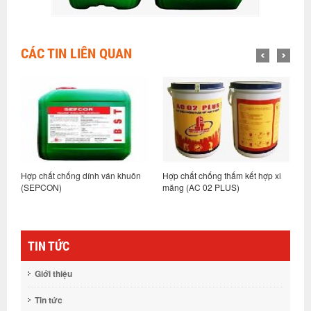
CÁC TIN LIÊN QUAN
ốc
Hợp chất chống dính ván khuôn
Hợp chất chống thấm kết hợp xi
L
(SEPCON)
măng (AC 02 PLUS)
p
TIN TỨC
Giới thiệu
Tin tức