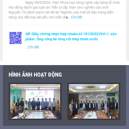
Ngày 06/5/2024, Viện Khoa học công nghệ xây dựng tổ chức
Hội đồng đánh giá luận án Tiến sĩ cấp Viện cho nghiên cứu sinh
Nguyễn Thị Bích Hạnh với đề tài "Nghiên cứu một số đặc trưng biến
dạng của đất loại sét yếu ven biển đ�...
Chi tiết
QR Giấy chứng nhận hợp chuẩn số 161/2022VKH-1, sản
phẩm: Ống cống bê tông cốt thép thoát nước
...
Chi tiết
HÌNH ẢNH HOẠT ĐỘNG