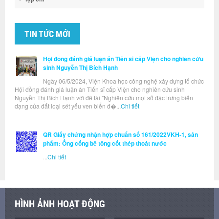
TIN TỨC MỚI
Hội đồng đánh giá luận án Tiến sĩ cấp Viện cho nghiên cứu
sinh Nguyễn Thị Bích Hạnh
Ngày 06/5/2024, Viện Khoa học công nghệ xây dựng tổ chức
Hội đồng đánh giá luận án Tiến sĩ cấp Viện cho nghiên cứu sinh
Nguyễn Thị Bích Hạnh với đề tài "Nghiên cứu một số đặc trưng biến
dạng của đất loại sét yếu ven biển đ�...
Chi tiết
QR Giấy chứng nhận hợp chuẩn số 161/2022VKH-1, sản
phẩm: Ống cống bê tông cốt thép thoát nước
...
Chi tiết
HÌNH ẢNH HOẠT ĐỘNG