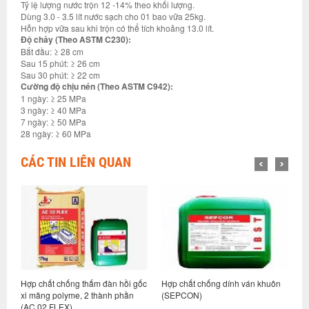
Tỷ lệ lượng nước trộn 12 -14% theo khối lượng.
Dùng 3.0 - 3.5 lít nước sạch cho 01 bao vữa 25kg.
Hỗn hợp vữa sau khi trộn có thể tích khoảng 13.0 lít.
Độ chảy (Theo ASTM C230):
Bắt đầu: ≥ 28 cm
Sau 15 phút: ≥ 26 cm
Sau 30 phút: ≥ 22 cm
Cường độ chịu nén (Theo ASTM C942):
1 ngày: ≥ 25 MPa
3 ngày: ≥ 40 MPa
7 ngày: ≥ 50 MPa
28 ngày: ≥ 60 MPa
CÁC TIN LIÊN QUAN
ớc
Hợp chất chống thấm đàn hồi gốc
Hợp chất chống dính ván khuôn
H
xi măng polyme, 2 thành phần
(SEPCON)
m
(AC 02 FLEX)