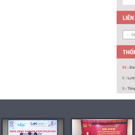
LIÊN
THỐN
65
: Đa
0
: Lượ
0
: Tổng