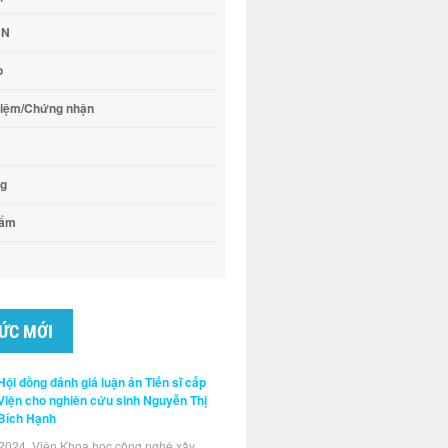
CN
o
hiệm/Chứng nhận
ng
hẩm
TỨC MỚI
Hội đồng đánh giá luận án Tiến sĩ cấp
Viện cho nghiên cứu sinh Nguyễn Thị
Bích Hạnh
2024, Viện Khoa học công nghệ xây