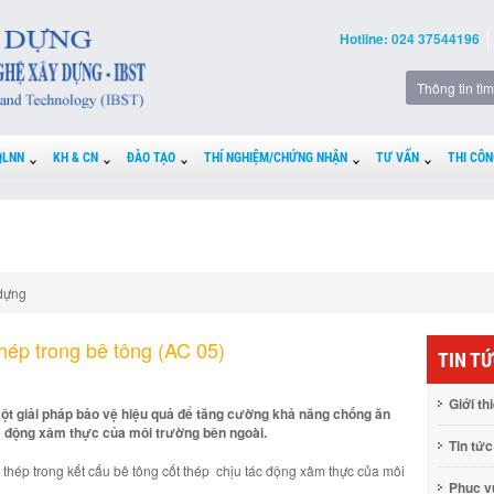
Hotline: 024 37544196
QLNN
KH & CN
ĐÀO TẠO
THÍ NGHIỆM/CHỨNG NHẬN
TƯ VẤN
THI CÔN
dựng
hép trong bê tông (AC 05)
TIN T
Giới th
t giải pháp bảo vệ hiệu quả để tăng cường khả năng chống ăn
c động xâm thực của môi trường bên ngoài.
Tin tức
thép trong kết cấu bê tông cốt thép chịu tác động xâm thực của môi
Phục 