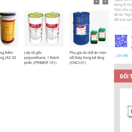
dựng tổ ch
Viện cho n
đề tài "Ng
đất loại sé
ống thấm
Lớp lót gốc
Phụ gia ức chế ăn mòn
Vữa rót tự
...
Chi tiết
ăng (AC 02
polyurethane, 1 thành
cốt thép trong bê tông
co, tính n
phần (PRIMER 101)
(CNCI-01)
thấm chốn
80 MPa (
M80)
ĐỐI 