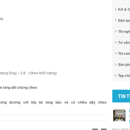
KH & 
ữa.
Đào tạ
Thí ng
Tư vấn
Thi cô
Sản p
ạng lỏng) = 2.6 : 1(theo khối lượng).
Tạp chí
bê tông đối chứng (theo
TIN 
ơng đương với lớp bê tông bảo vệ có chiều dày (theo
Ngày 06/5/