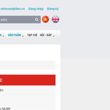
vkhcnxd@ibst.vn
Đăng nhập
Đăng ký
G
SẢN PHẨM
TẠP CHÍ
HỎI - ĐÁP
ỨC
iệu
vụ QLNN