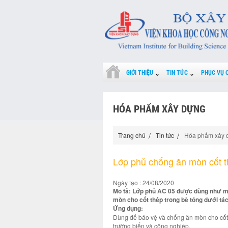
GIỚI THIỆU
TIN TỨC
PHỤC VỤ 
HÓA PHẨM XÂY DỰNG
Trang chủ
Tin tức
Hóa phẩm xây 
Lớp phủ chống ăn mòn cốt t
Ngày tạo : 24/08/2020
Mô tả: Lớp phủ AC 05 được dùng như mộ
mòn cho cốt thép trong bê tông dưới tá
Ứng dụng:
Dùng để bảo vệ và chống ăn mòn cho cốt 
trường biển và công nghiệp.