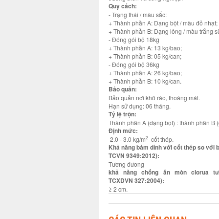
Quy cách:
- Trạng thái / màu sắc:
+ Thành phần A: Dạng bột / màu đỏ nhạt;
+ Thành phần B: Dạng lỏng / màu trắng s
- Đóng gói bộ 18kg
+ Thành phần A: 13 kg/bao;
+ Thành phần B: 05 kg/can;
- Đóng gói bộ 36kg
+ Thành phần A: 26 kg/bao;
+ Thành phần B: 10 kg/can.
Bảo quản:
Bảo quản nơi khô ráo, thoáng mát.
Hạn sử dụng: 06 tháng.
Tỷ lệ trộn:
Thành phần A (dạng bột) : thành phần B (d
Định mức:
2
2.0 - 3.0 kg/m
cốt thép.
Khả năng bám dính với cốt thép so với 
TCVN 9349:2012):
Tương đương
khả năng chống ăn mòn clorua tư
TCXDVN 327:2004):
≥ 2 cm.