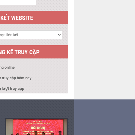
 KẾT WEBSITE
G KÊ TRUY CẬP
ng online
t truy cập hôm nay
 lượt truy cập