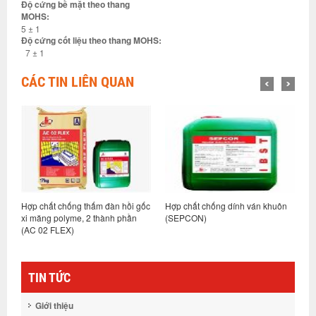
Độ cứng bề mặt theo thang
MOHS:
5 ± 1
Độ cứng cốt liệu theo thang MOHS:
7 ± 1
CÁC TIN LIÊN QUAN
ớc
Hợp chất chống thấm đàn hồi gốc
Hợp chất chống dính ván khuôn
H
xi măng polyme, 2 thành phần
(SEPCON)
m
(AC 02 FLEX)
TIN TỨC
Giới thiệu