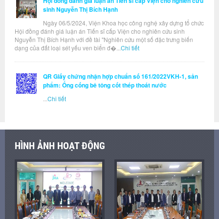
Hội đồng đánh giá luận án Tiến sĩ cấp Viện cho nghiên cứu
sinh Nguyễn Thị Bích Hạnh
Ngày 06/5/2024, Viện Khoa học công nghệ xây dựng tổ chức
Hội đồng đánh giá luận án Tiến sĩ cấp Viện cho nghiên cứu sinh
Nguyễn Thị Bích Hạnh với đề tài "Nghiên cứu một số đặc trưng biến
dạng của đất loại sét yếu ven biển đ�...
Chi tiết
QR Giấy chứng nhận hợp chuẩn số 161/2022VKH-1, sản
phẩm: Ống cống bê tông cốt thép thoát nước
...
Chi tiết
HÌNH ẢNH HOẠT ĐỘNG