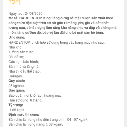
TOP)
Ngày tạo : 24/08/2020
Mô tả: HARDEN TOP là bột tăng cứng bề mặt được sản xuất theo
công thức đặc biệt trên cơ sở gốc xi măng, phụ gia và cát chất
lượng cao, có tác dụng làm tăng khả năng chịu va đập và chống mài
mòn, tăng cường độ, bảo vệ lâu dài cho bề mặt sàn bê tông.
Ứng dụng:
HARDENTOP thích hợp sử dụng trong các hạng mục như sau:
Nhà kho;
Xưởng sản xuất;
Bãi đỗ xe;
Các trạm bảo hành;
Sàn nhà và tầng hầm;
Nhà thi đấu thể thao;
Garages...
Quy cách:
25 kg/bao.
Bảo quản:
Bảo quản nơi khô ráo, thoáng mát.
Hạn sử dụng: 6 tháng.
Tỷ trọng:
1.65 kg/lit.
Định mức thi công:
Sàn chịu tải trọng nhẹ đến trung bình: 04 - 07 kg/m².
Sàn chịu tải trọng nặng: ≥ 08 kg/m².