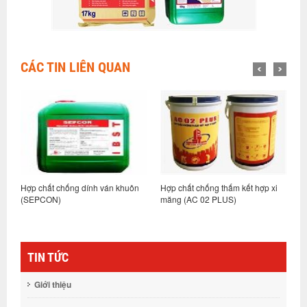
CÁC TIN LIÊN QUAN
ớc
Hợp chất chống dính ván khuôn
Hợp chất chống thấm kết hợp xi
L
(SEPCON)
măng (AC 02 PLUS)
p
TIN TỨC
Giới thiệu