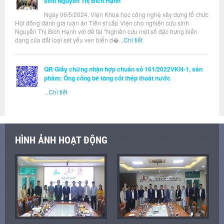
sinh Nguyễn Thị Bích Hạnh
Ngày 06/5/2024, Viện Khoa học công nghệ xây dựng tổ chức
Hội đồng đánh giá luận án Tiến sĩ cấp Viện cho nghiên cứu sinh
Nguyễn Thị Bích Hạnh với đề tài "Nghiên cứu một số đặc trưng biến
dạng của đất loại sét yếu ven biển đ�...
Chi tiết
QR Giấy chứng nhận hợp chuẩn số 161/2022VKH-1, sản
phẩm: Ống cống bê tông cốt thép thoát nước
...
Chi tiết
HÌNH ẢNH HOẠT ĐỘNG