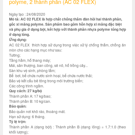
polyme, 2 thành phần (AC 02 FLEX)
Ngày tạo : 24/08/2020
Mô tả: AC 02 FLEX là hợp chất chống thấm đàn hồi hai thành phần,
gốc xi măng polyme. Sản phẩm bao gồm hỗn hợp xi măng đặc biệt
và phụ gia ở dạng bột, kết hợp với thành phần nhựa polyme tổng hợp
ở dạng lỏng.
Ứng dụng:
AC 02 FLEX thích hợp sử dụng trong việc xử lý chống thấm, chống ăn
mòn cho các hạng mục như sau:
Tường;
Tầng hầm, hố thang máy;
Mái, sân thượng, ban công, sê nô, hố trồng cây...
Sàn khu vệ sinh, phòng tắm;
Bể bơi, bể chứa nước sinh hoại, bể chứa nước thải;
Bảo vệ kết cấu bê tông trong môi trường biển;
Các công trình ngầm.
Quy cách: 27 kg/bộ
Thành phần A: 17 kg/bao;
Thành phần B: 10 kg/can.
Bảo quản:
Bảo quản nơi khô ráo, thoáng mát.
Hạn sử dụng: 6 tháng.
Tỷ lệ trộn:
Thành phần A (dạng bột) : Thành phần B (dạng lỏng) = 1.7:1.0 (theo
khối lượng);