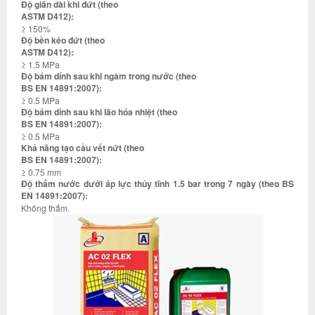
Độ giãn dài khi đứt (theo
ASTM D412):
≥ 150%
Độ bền kéo đứt (theo
ASTM D412):
≥ 1.5 MPa
Độ bám dính sau khi ngâm trong nước (theo
BS EN 14891:2007):
≥ 0.5 MPa
Độ bám dính sau khi lão hóa nhiệt (theo
BS EN 14891:2007):
≥ 0.5 MPa
Khả năng tạo cầu vết nứt (theo
BS EN 14891:2007):
≥ 0.75 mm
Độ thấm nước dưới áp lực thủy tĩnh 1.5 bar trong 7 ngày (theo BS
EN 14891:2007):
Không thấm.