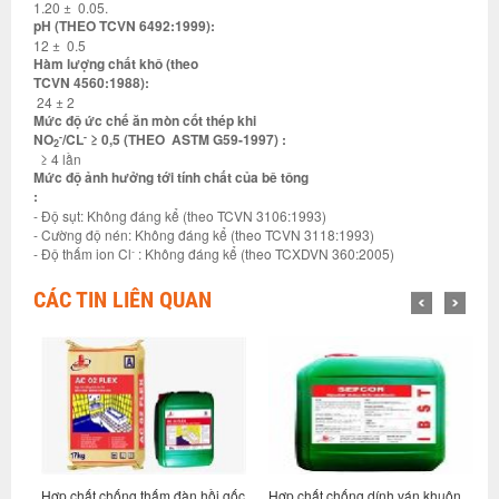
1.20 ± 0.05.
pH (THEO TCVN 6492:1999):
12 ± 0.5
Hàm lượng chất khô (theo
TCVN 4560:1988):
24 ± 2
Mức độ ức chế ăn mòn cốt thép khi
-
-
NO
/CL
≥ 0,5 (THEO ASTM G59-1997) :
2
≥ 4 lần
Mức độ ảnh hưởng tới tính chất của bê tông
:
- Độ sụt: Không đáng kể (theo TCVN 3106:1993)
- Cường độ nén: Không đáng kể (theo TCVN 3118:1993)
-
- Độ thấm ion Cl
: Không đáng kể (theo TCXDVN 360:2005)
CÁC TIN LIÊN QUAN
ớc
Hợp chất chống thấm đàn hồi gốc
Hợp chất chống dính ván khuôn
H