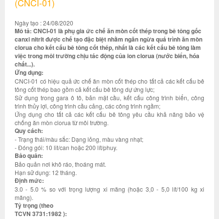
(CNCI-01)
Ngày tạo : 24/08/2020
Mô tả: CNCI-01 là phụ gia ức chế ăn mòn cốt thép trong bê tông gốc
canxi nitrit được chế tạo đặc biệt nhằm ngăn ngừa quá trình ăn mòn
clorua cho kết cấu bê tông cốt thép, nhất là các kết cấu bê tông làm
việc trong môi trường chịu tác động của ion clorua (nước biển, hóa
chất...).
Ứng dụng:
CNCI-01 có hiệu quả ức chế ăn mòn cốt thép cho tất cả các kết cấu bê
tông cốt thép bao gồm cả kết cấu bê tông dự ứng lực;
Sử dụng trong gara ô tô, bản mặt cầu, kết cấu công trình biển, công
trình thủy lợi, công trình cầu cảng, các công trình ngầm;
Ứng dụng cho tất cả các kết cấu bê tông yêu cầu khả năng bảo vệ
chống ăn mòn clorua từ môi trường.
Quy cách:
- Trạng thái/màu sắc: Dạng lỏng, màu vàng nhạt;
- Đóng gói: 10 lit/can hoặc 200 lít/phuy.
Bảo quản:
Bảo quản nơi khô ráo, thoáng mát.
Hạn sử dụng: 12 tháng.
Định mức:
3.0 - 5.0 % so với trọng lượng xi măng (hoặc 3,0 - 5,0 lít/100 kg xi
măng).
Tỷ trọng (theo
TCVN 3731:1982 ):