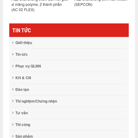
xi măng polyme, 2 thành phần
(SEPCON)
m
(AC 02 FLEX)
TIN TỨC
Giới thiệu
Tin tức
Phục vụ QLNN
KH & CN
Đào tạo
Thí nghiệm/Chứng nhận
Tư vấn
Thi công
Sản phẩm