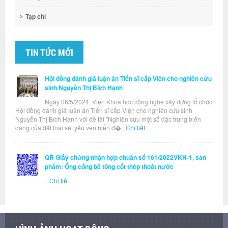
Tạp chí
TIN TỨC MỚI
Hội đồng đánh giá luận án Tiến sĩ cấp Viện cho nghiên cứu
sinh Nguyễn Thị Bích Hạnh
Ngày 06/5/2024, Viện Khoa học công nghệ xây dựng tổ chức
Hội đồng đánh giá luận án Tiến sĩ cấp Viện cho nghiên cứu sinh
Nguyễn Thị Bích Hạnh với đề tài "Nghiên cứu một số đặc trưng biến
dạng của đất loại sét yếu ven biển đ�...
Chi tiết
QR Giấy chứng nhận hợp chuẩn số 161/2022VKH-1, sản
phẩm: Ống cống bê tông cốt thép thoát nước
...
Chi tiết