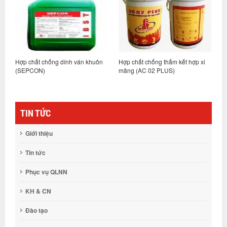
ốc
Hợp chất chống dính ván khuôn
Hợp chất chống thấm kết hợp xi
L
(SEPCON)
măng (AC 02 PLUS)
p
TIN TỨC
Giới thiệu
Tin tức
Phục vụ QLNN
KH & CN
Đào tạo