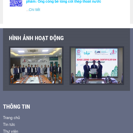
phẩm: Ống cống bê tông cốt thép thoát nước
...
Chi tiết
HÌNH ẢNH HOẠT ĐỘNG
THÔNG TIN
Trang chủ
Tin tức
Thư viện