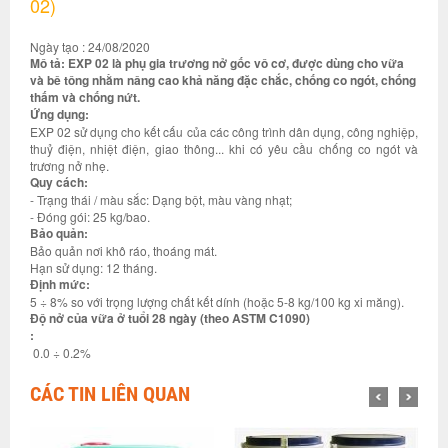
02)
Ngày tạo : 24/08/2020
Mô tả: EXP 02 là phụ gia trương nở gốc vô cơ, được dùng cho vữa
và bê tông nhằm nâng cao khả năng đặc chắc, chống co ngót, chống
thấm và chống nứt.
Ứng dụng:
EXP 02 sử dụng cho kết cấu của các công trình dân dụng, công nghiệp,
thuỷ điện, nhiệt điện, giao thông... khi có yêu cầu chống co ngót và
trương nở nhẹ.
Quy cách:
- Trạng thái / màu sắc: Dạng bột, màu vàng nhạt;
- Đóng gói: 25 kg/bao.
Bảo quản:
Bảo quản nơi khô ráo, thoáng mát.
Hạn sử dụng: 12 tháng.
Định mức:
5 ÷ 8% so với trọng lượng chất kết dính (hoặc 5-8 kg/100 kg xi măng).
Độ nở của vữa ở tuổi 28 ngày (theo ASTM C1090)
:
0.0 ÷ 0.2%
CÁC TIN LIÊN QUAN