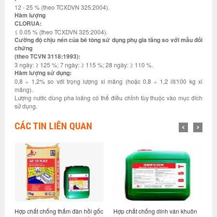
12 - 25 % (theo TCXDVN 325:2004).
Hàm lượng
CLORUA:
≤ 0.05 % (theo TCXDVN 325:2004).
Cường độ chịu nén của bê tông sử dụng phụ gia tăng so với mẫu đối
chứng
(theo TCVN 3118:1993):
3 ngày: ≥ 125 %; 7 ngày: ≥ 115 %; 28 ngày: ≥ 110 %.
Hàm lượng sử dụng:
0,8 ÷ 1,2% so với trọng lượng xi măng (hoặc 0,8 ÷ 1,2 lít/100 kg xi
măng).
Lượng nước dùng pha loãng có thể điều chỉnh tùy thuộc vào mục đích
sử dụng.
CÁC TIN LIÊN QUAN
ớc
Hợp chất chống thấm đàn hồi gốc
Hợp chất chống dính ván khuôn
H