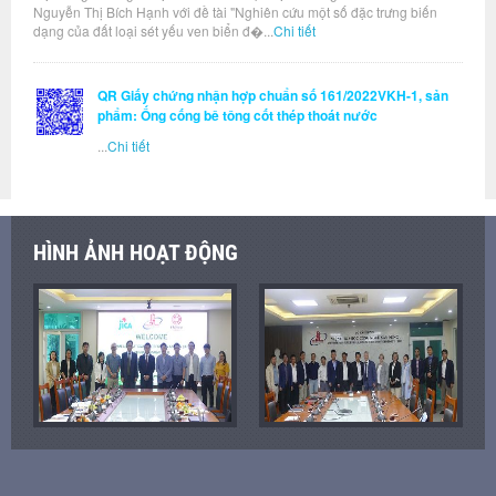
Nguyễn Thị Bích Hạnh với đề tài "Nghiên cứu một số đặc trưng biến
dạng của đất loại sét yếu ven biển đ�...
Chi tiết
QR Giấy chứng nhận hợp chuẩn số 161/2022VKH-1, sản
phẩm: Ống cống bê tông cốt thép thoát nước
...
Chi tiết
HÌNH ẢNH HOẠT ĐỘNG