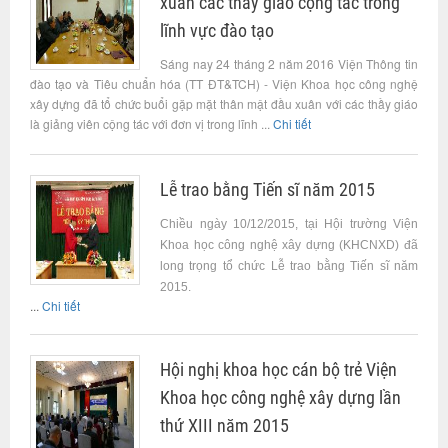
xuân các thầy giáo cộng tác trong
lĩnh vực đào tạo
Sáng nay 24 tháng 2 năm 2016 Viện Thông tin
đào tạo và Tiêu chuẩn hóa (TT ĐT&TCH) - Viện Khoa học công nghệ
xây dựng đã tổ chức buổi gặp mặt thân mật đầu xuân với các thầy giáo
là giảng viên cộng tác với đơn vị trong lĩnh ...
Chi tiết
Lễ trao bằng Tiến sĩ năm 2015
Chiều ngày 10/12/2015, tại Hội trường Viện
Khoa học công nghệ xây dựng (KHCNXD) đã
long trọng tổ chức Lễ trao bằng Tiến sĩ năm
2015.
...
Chi tiết
Hội nghị khoa học cán bộ trẻ Viện
Khoa học công nghệ xây dựng lần
thứ XIII năm 2015