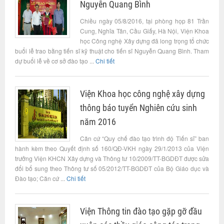
Nguyễn Quang Bình
Chiều ngày 05/8/2016, tại phòng họp 81 Trần
Cung, Nghĩa Tân, Cầu Giấy, Hà Nội, Viện Khoa
học Công nghệ Xây dựng đã long trọng tổ chức
buổi lễ trao bằng tiến sĩ kỹ thuật cho tiến sĩ Nguyễn Quang Bình. Tham
dự buổi lễ về cơ sở đào tạo ...
Chi tiết
Viện Khoa học công nghệ xây dựng
thông báo tuyển Nghiên cứu sinh
năm 2016
Căn cứ “Quy chế đào tạo trình độ Tiến sĩ” ban
hành kèm theo Quyết định số 160/QĐ-VKH ngày 29/1/2013 của Viện
trưởng Viện KHCN Xây dựng và Thông tư 10/2009/TT-BGDĐT được sửa
đổi bổ sung theo Thông tư số 05/2012/TT-BGDĐT của Bộ Giáo dục và
Đào tạo; Căn cứ ...
Chi tiết
Viện Thông tin đào tạo gặp gỡ đầu