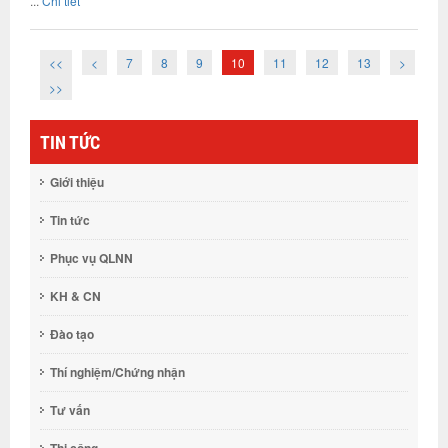
...
Chi tiết
<<
<
7
8
9
10
11
12
13
>
>>
TIN TỨC
Giới thiệu
Tin tức
Phục vụ QLNN
KH & CN
Đào tạo
Thí nghiệm/Chứng nhận
Tư vấn