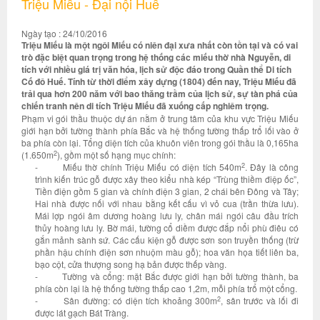
Triệu Miếu - Đại nội Huế
Ngày tạo : 24/10/2016
Triệu Miếu là một ngôi Miếu có niên đại xưa nhất còn tồn tại và có vai
trò đặc biệt quan trọng trong hệ thống các miếu thờ nhà Nguyễn, di
tích với nhiều giá trị văn hóa, lịch sử độc đáo trong Quần thể Di tích
Cố đô Huế. Tính từ thời điểm xây dựng (1804) đến nay, Triệu Miếu đã
trải qua hơn 200 năm với bao thăng trầm của lịch sử, sự tàn phá của
chiến tranh nên di tích Triệu Miếu đã xuống cấp nghiêm trọng.
Phạm vi gói thầu thuộc dự án nằm ở trung tâm của khu vực Triệu Miếu
giới hạn bởi tường thành phía Bắc và hệ thống tường thấp trổ lối vào ở
ba phía còn lại. Tổng diện tích của khuôn viên trong gói thầu là 0,165ha
2
(1.650m
), gồm một số hạng mục chính:
2
- Miếu thờ chính Triệu Miếu có diện tích 540m
. Đây là công
trình kiến trúc gỗ được xây theo kiểu nhà kép “Trùng thiềm điệp ốc”,
Tiền điện gồm 5 gian và chính điện 3 gian, 2 chái bên Đông và Tây;
Hai nhà được nối với nhau bằng kết cấu vì vỏ cua (trần thừa lưu).
Mái lợp ngói âm dương hoàng lưu ly, chân mái ngói câu đầu trích
thủy hoàng lưu ly. Bờ mái, tường cổ diềm được đắp nổi phù điêu có
gắn mảnh sành sứ. Các cấu kiện gỗ được sơn son truyền thống (trừ
phần hậu chính điện sơn nhuộm màu gỗ); hoa văn họa tiết liên ba,
bạo cột, cửa thượng song hạ bản được thếp vàng.
- Tường và cổng: mặt Bắc được giới hạn bởi tường thành, ba
phía còn lại là hệ thống tường thấp cao 1,2m, mỗi phía trổ một cổng.
2
- Sân đường: có diện tích khoảng 300m
, sân trước và lối đi
được lát gạch Bát Tràng.