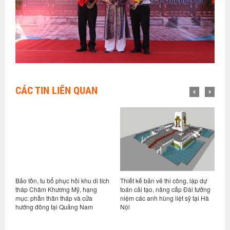
CÁC TIN LIÊN QUAN
Bảo tồn, tu bổ phục hồi khu di tích
Thiết kế bản vẽ thi công, lập dự
B
tháp Chăm Khương Mỹ, hạng
toán cải tạo, nâng cấp Đài tưởng
tổ
mục: phần thân tháp và cửa
niệm các anh hùng liệt sỹ tại Hà
(
hướng đông tại Quảng Nam
Nội