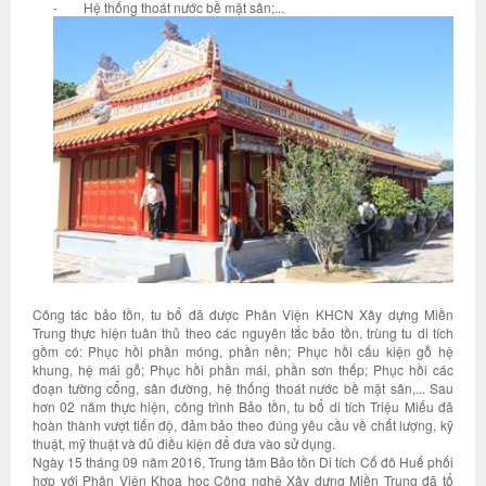
- Hệ thống thoát nước bề mặt sân;...
Công tác bảo tồn, tu bổ đã được Phân Viện KHCN Xây dựng Miền
Trung thực hiện tuân thủ theo các nguyên tắc bảo tồn, trùng tu di tích
gồm có: Phục hồi phần móng, phần nền; Phục hồi cấu kiện gỗ hệ
khung, hệ mái gỗ; Phục hồi phần mái, phần sơn thếp; Phục hồi các
đoạn tường cổng, sân đường, hệ thống thoát nước bề mặt sân,... Sau
hơn 02 năm thực hiện, công trình Bảo tồn, tu bổ di tích Triệu Miếu đã
hoàn thành vượt tiến độ, đảm bảo theo đúng yêu cầu về chất lượng, kỹ
thuật, mỹ thuật và đủ điều kiện để đưa vào sử dụng.
Ngày 15 tháng 09 năm 2016, Trung tâm Bảo tồn Di tích Cố đô Huế phối
hợp với Phân Viện Khoa học Công nghệ Xây dựng Miền Trung đã tổ