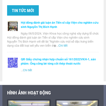
TIN TỨC MỚI
Hội đồng đánh giá luận án Tiến sĩ cấp Viện cho nghiên cứu
sinh Nguyễn Thị Bích Hạnh
Ngày 06/5/2024, Viện Khoa học công nghệ xây dựng tổ chức
Hội đồng đánh giá luận án Tiến sĩ cấp Viện cho nghiên cứu sinh
Nguyễn Thị Bích Hạnh với đề tài "Nghiên cứu một số đặc trưng biến
dạng của đất loại sét yếu ven biển đ�...
Chi tiết
QR Giấy chứng nhận hợp chuẩn số 161/2022VKH-1, sản
phẩm: Ống cống bê tông cốt thép thoát nước
...
Chi tiết
HÌNH ẢNH HOẠT ĐỘNG