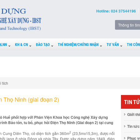
Hotline: 024 37544196
QLNN
KH & CN
ĐÀO TẠO
THÍ NGHIỆM/CHỨNG NHẬN
TƯ VẤN
THI CÔN
i tích
n Thọ Ninh (giai đoạn 2)
TIN T
Giới th
 đô Huế phối hợp với Phân Viện Khoa học Công nghệ Xây dựng
rình Bảo tồn, tu bổ, phục hồi Điện Thọ Ninh (Giai đoạn 2) tại cung
Tin tức
2
h Cung Diên Thọ, có diện tích gần 360m
(23,5mx15,3m), được nối
Phục 
 hồi lang ở phía Đông và phía Tây. Được xây dựng năm 1849, điện