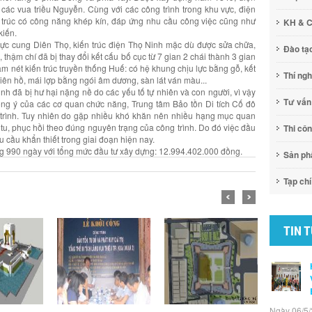
các vua triều Nguyễn. Cùng với các công trình trong khu vực, điện
n trúc có công năng khép kín, đáp ứng nhu cầu công việc cũng như
KH & 
kiến.
vực cung Diên Thọ, kiến trúc điện Thọ Ninh mặc dù được sửa chữa,
Đào tạ
 thậm chí đã bị thay đổi kết cấu bố cục từ 7 gian 2 chái thành 3 gian
 nét kiến trúc truyền thống Huế: có hệ khung chịu lực bằng gỗ, kết
Thí ng
hiên hồ, mái lợp bằng ngói âm dương, sàn lát ván màu...
nh đã bị hư hại nặng nề do các yếu tố tự nhiên và con người, vì vậy
Tư vấn
g ý của các cơ quan chức năng, Trung tâm Bảo tồn Di tích Cố đô
g trình. Tuy nhiên do gặp nhiều khó khăn nên nhiều hạng mục quan
 tu, phục hồi theo đúng nguyên trạng của công trình. Do đó việc đầu
Thi cô
u cầu khẩn thiết trong giai đoạn hiện nay.
ng 990 ngày với tổng mức đầu tư xây dựng: 12.994.402.000 đồng.
Sản p
Tạp chí
TIN 
Ngày 06/5/