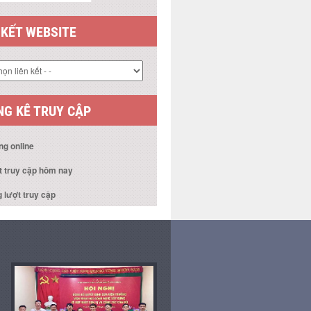
 KẾT WEBSITE
G KÊ TRUY CẬP
ng online
t truy cập hôm nay
 lượt truy cập