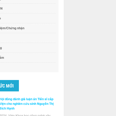
CN
o
hiệm/Chứng nhận
ng
hẩm
TỨC MỚI
Hội đồng đánh giá luận án Tiến sĩ cấp
Viện cho nghiên cứu sinh Nguyễn Thị
Bích Hạnh
2024, Viện Khoa học công nghệ xây