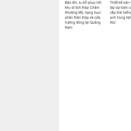
g - Cung
Bảo tồn, tu bổ, phục hồi
Bảo tồn, tu bổ phục hồi
Thiết kế bản 
hốn
và phát huy giá trị di tích
khu di tích tháp Chăm
lập dự toán c
ều
Hải Vân Quan
Khương Mỹ, hạng mục:
cấp Đài tưởn
phần thân tháp và cửa
anh hùng liệt
hướng đông tại Quảng
Nội
Nam