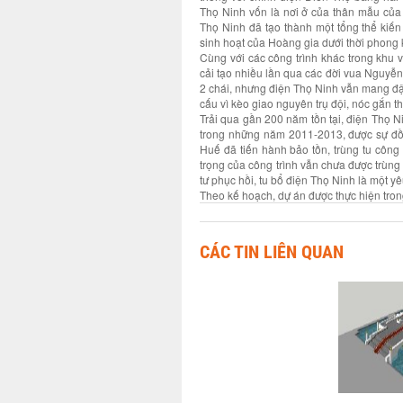
Thọ Ninh vốn là nơi ở của thân mẫu của 
Thọ Ninh đã tạo thành một tổng thể kiế
sinh hoạt của Hoàng gia dưới thời phong 
Cùng với các công trình khác trong khu 
cải tạo nhiều lần qua các đời vua Nguyễn,
2 chái, nhưng điện Thọ Ninh vẫn mang đậm
cấu vì kèo giao nguyên trụ đội, nóc gắn t
Trải qua gần 200 năm tồn tại, điện Thọ Ni
trong những năm 2011-2013, được sự đồn
Huế đã tiến hành bảo tồn, trùng tu côn
trọng của công trình vẫn chưa được trùng
tư phục hồi, tu bổ điện Thọ Ninh là một yê
Theo kế hoạch, dự án được thực hiện tro
CÁC TIN LIÊN QUAN