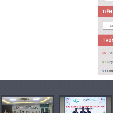
LIÊN
THỐN
65
: Đa
0
: Lượ
0
: Tổng