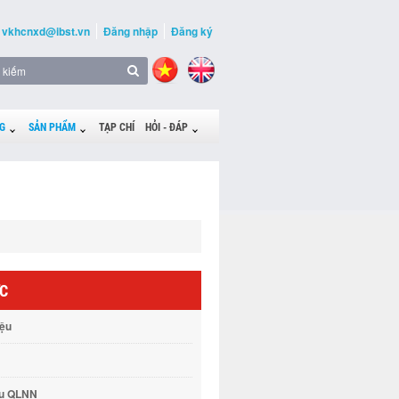
vkhcnxd@ibst.vn
Đăng nhập
Đăng ký
G
SẢN PHẨM
TẠP CHÍ
HỎI - ĐÁP
ỨC
iệu
vụ QLNN