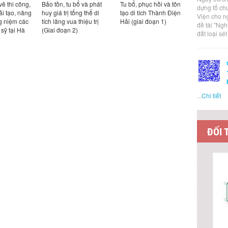
vẽ thi công,
Bảo tồn, tu bổ và phát
Tu bổ, phục hồi và tôn
Tu bổ, tôn
dựng tổ ch
ải tạo, nâng
huy giá trị tổng thể di
tạo di tích Thành Điện
Thành và 
Viện cho n
g niệm các
tích lăng vua thiệu trị
Hải (giai đoạn 1)
Hưng, Na
đề tài "Ng
 sỹ tại Hà
(Giai đoạn 2)
đất loại sé
...
Chi tiết
ĐỐI 