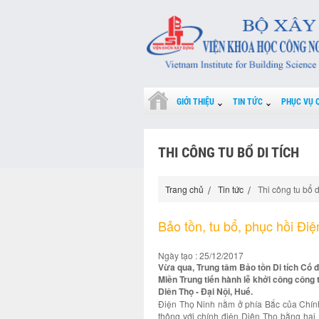
GIỚI THIỆU
TIN TỨC
PHỤC VỤ 
THI CÔNG TU BỔ DI TÍCH
Trang chủ
Tin tức
Thi công tu bổ d
Bảo tồn, tu bổ, phục hồi Điệ
Ngày tạo : 25/12/2017
Vừa qua, Trung tâm Bảo tồn Di tích Cố
Miền Trung tiến hành lễ khởi công công t
Diên Thọ - Đại Nội, Huế.
Điện Thọ Ninh nằm ở phía Bắc của Chín
thông với chính điện Diên Thọ bằng hai