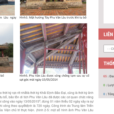
LIÊN
THỐN
65
: Đa
0
: Lượ
 thời kỳ rực rỡ nhấtlà thời kỳ Khải Định-Bảo Đại, cũng là thời kỳ ảnh
0
: Tổng
án tu bổ, bảo tồn di tích Phu Văn Lâu đã được các cơ quan chức năng
4
hi công vào ngày 13/05/2015
, đúng 01 năm thiếu 02 ngày xảy ra sự
thi công theo quyếtđịnh là 720 ngày. Công trình do Trung tâm Triển
 Viện chủ trì thực hiện. (hình 2-5: một số hình ảnh Phu Văn Lâu