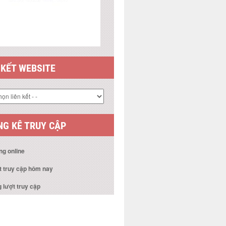
 KẾT WEBSITE
G KÊ TRUY CẬP
ng online
t truy cập hôm nay
 lượt truy cập