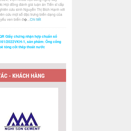
ức Hội đồng đánh giá luận án Tiến sĩ cấp
ghiên cứu sinh Nguyễn Thị Bích Hạnh với
hiên cứu một số đặc trưng biến dạng của
t yếu ven biển đ�...
Chi tiết
QR Giấy chứng nhận hợp chuẩn số
161/2022VKH-1, sản phẩm: Ống cống
bê tông cốt thép thoát nước
TÁC - KHÁCH HÀNG