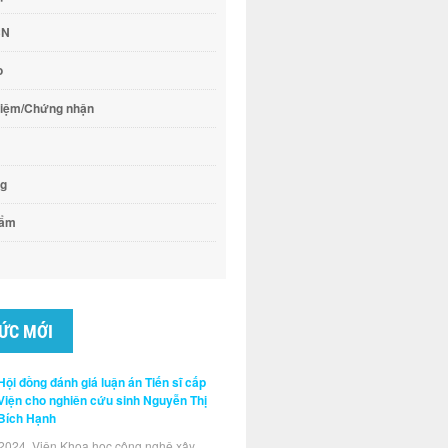
CN
o
hiệm/Chứng nhận
ng
hẩm
TỨC MỚI
Hội đồng đánh giá luận án Tiến sĩ cấp
Viện cho nghiên cứu sinh Nguyễn Thị
Bích Hạnh
2024, Viện Khoa học công nghệ xây