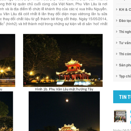
ng thời kỳ quân chủ cuối cùng của Việt Nam, Phu Văn Lâu là nơi
ình và là địa điểm tổ chức lễ khánh thọ của các vị vua triều Nguyễn.
KH & 
hu Văn Lâu đã cóít nhất 8 lần thay đổi diện mạo vàtrong lần tu sửa
 thay đổi chất liệu từ gỗ thành bê tông cốt thép. Ngày 15/05/2014,
Đào tạ
1
Bắc
(hình2) và trở thành một trong những sự kiện về di sản ‘hot’ nhất
Thí ng
Tư vấn
Thi cô
Sản p
Tạp chí
TIN 
Ngày 06/5/