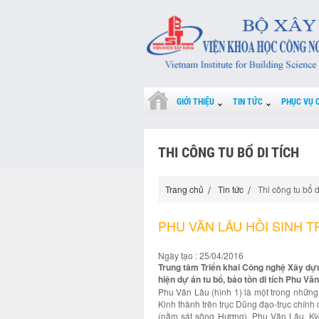
GIỚI THIỆU
TIN TỨC
PHỤC VỤ 
THI CÔNG TU BỔ DI TÍCH
Trang chủ
Tin tức
Thi công tu bổ d
PHU VĂN LÂU HỒI SINH T
Ngày tạo : 25/04/2016
Trung tâm Triển khai Công nghệ Xây dự
hiện dự án tu bổ, bảo tồn di tích Phu V
Phu Văn Lâu (hình 1) là một trong những 
Kinh thành trên trục Dũng đạo-trục chính 
(nằm sát sông Hương), Phu Văn Lâu, K