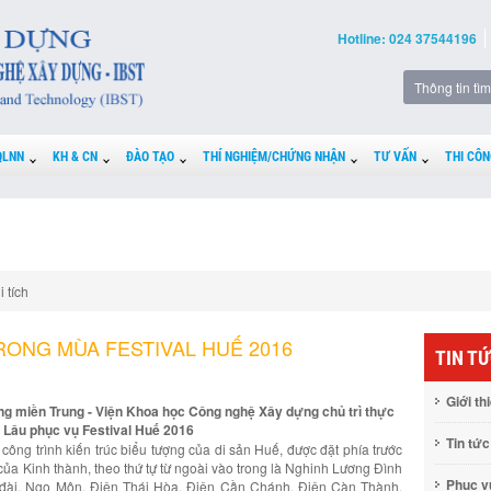
Hotline: 024 37544196
QLNN
KH & CN
ĐÀO TẠO
THÍ NGHIỆM/CHỨNG NHẬN
TƯ VẤN
THI CÔN
i tích
RONG MÙA FESTIVAL HUẾ 2016
TIN T
Giới th
ng miền Trung - Viện Khoa học Công nghệ Xây dựng chủ trì thực
ăn Lâu phục vụ Festival Huế 2016
Tin tức
công trình kiến trúc biểu tượng của di sản Huế, được đặt phía trước
của Kinh thành, theo thứ tự từ ngoài vào trong là Nghinh Lương Đình
Phục 
ỳđài, Ngọ Môn, Điện Thái Hòa, Điện Cần Chánh, Điện Càn Thành,