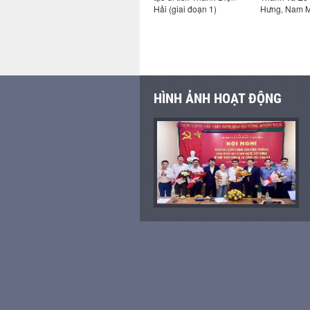
niệm các
tích lăng vua thiệu trị
Hải (giai đoạn 1)
Hưng, Nam 
 tại Hà
(Giai đoạn 2)
HÌNH ẢNH HOẠT ĐỘNG