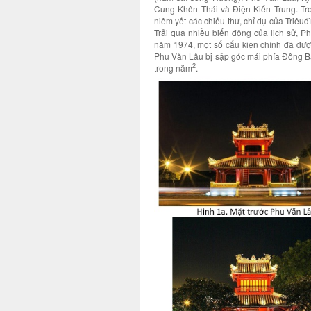
Cung Khôn Thái và Điện Kiến Trung. Tro
niêm yết các chiếu thư, chỉ dụ của Triềuđ
Trải qua nhiều biến động của lịch sử, P
năm 1974, một số cấu kiện chính đã được
Phu Văn Lâu bị sập góc mái phía Đông 
2
trong năm
.