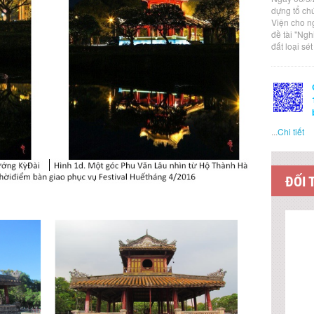
dựng tổ ch
Viện cho n
đề tài "Ng
đất loại sé
...
Chi tiết
ĐỐI 