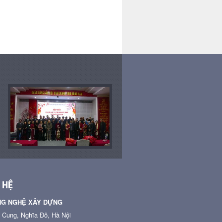
n Huế
tích Triệu Miếu - Đại nội
miền Tr
Huế
công trì
hồi di t
 HỆ
NG NGHỆ XÂY DỰNG
n Cung, Nghĩa Đô, Hà Nội