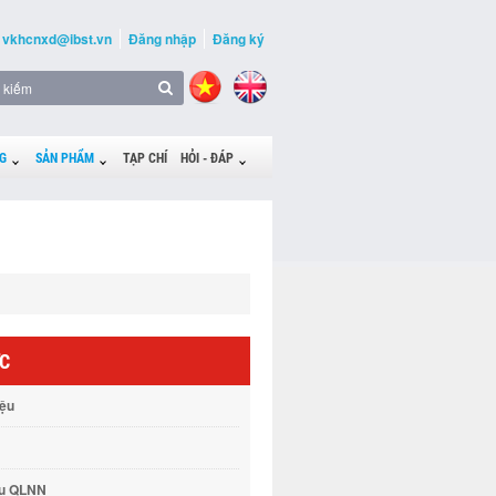
vkhcnxd@ibst.vn
Đăng nhập
Đăng ký
G
SẢN PHẨM
TẠP CHÍ
HỎI - ĐÁP
ỨC
iệu
vụ QLNN