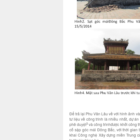
Để trả lại Phu Văn Lâu về với hình ảnh vào
tư liệu về công trình là nhiều nhất, dự 
3
phê duyệt
và công trìnhđược khởi công t
cố sập góc mái Đông Bắc, với thời gian 
khai Công nghệ Xây dựng miền Trung của