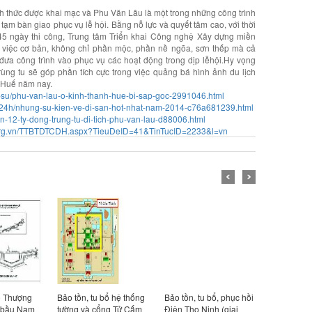
h thức được khai mạc và Phu Văn Lâu là một trong những công trình
ạm bàn giao phục vụ lễ hội. Bằng nỗ lực và quyết tâm cao, với thời
 345 ngày thi công, Trung tâm Triển khai Công nghệ Xây dựng miền
 việc cơ bản, không chỉ phần mộc, phần nề ngõa, sơn thếp mà cả
đưa công trình vào phục vụ các hoạt động trong dịp lễhội.Hy vọng
trùng tu sẽ góp phần tích cực trong việc quảng bá hình ảnh du lịch
l Huế năm nay.
hoi-su/phu-van-lau-o-kinh-thanh-hue-bi-sap-goc-2991046.html
h-24h/nhung-su-kien-ve-di-san-hot-nhat-nam-2014-c76a681239.html
n-12-ty-dong-trung-tu-di-tich-phu-van-lau-d88006.html
e.org.vn/TTBTDTCDH.aspx?TieuDeID=41&TinTucID=2233&l=vn
ạo Thượng
Bảo tồn, tu bổ hệ thống
Bảo tồn, tu bổ, phục hồi
Bảo quản, t
 bầu Nam
tường và cổng Tử Cấm
Điện Thọ Ninh (giai
lăng Minh