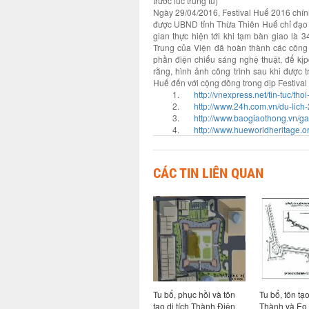
trước lúc trùng tu)
Ngày 29/04/2016, Festival Huế 2016 chín
được UBND tỉnh Thừa Thiên Huế chỉ đạo t
gian thực hiện tới khi tạm bàn giao là
Trung của Viện đã hoàn thành các công
phần điện chiếu sáng nghệ thuật, để kịp
rằng, hình ảnh công trình sau khi được 
Huế đến với cộng đồng trong dịp Festiva
1.
http://vnexpress.net/tin-tuc/t
2.
http://www.24h.com.vn/du-lic
3.
http://www.baogiaothong.vn/ga
4.
http://www.hueworldheritag
CÁC TIN LIÊN QUAN
thi công,
Bảo tồn, tu bổ và phát
Tu bổ, phục hồi và tôn
Tu bổ, tôn t
tạo, nâng
huy giá trị tổng thể di
tạo di tích Thành Điện
Thành và Eo