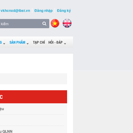
vkhcnxd@ibst.vn
Đăng nhập
Đăng ký
G
SẢN PHẨM
TẠP CHÍ
HỎI - ĐÁP
ỨC
iệu
vụ QLNN