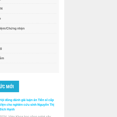
CN
o
hiệm/Chứng nhận
ng
hẩm
TỨC MỚI
Hội đồng đánh giá luận án Tiến sĩ cấp
Viện cho nghiên cứu sinh Nguyễn Thị
Bích Hạnh
2024, Viện Khoa học công nghệ xây