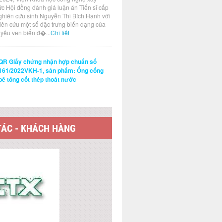
ức Hội đồng đánh giá luận án Tiến sĩ cấp
ghiên cứu sinh Nguyễn Thị Bích Hạnh với
hiên cứu một số đặc trưng biến dạng của
t yếu ven biển đ�...
Chi tiết
QR Giấy chứng nhận hợp chuẩn số
161/2022VKH-1, sản phẩm: Ống cống
bê tông cốt thép thoát nước
TÁC - KHÁCH HÀNG