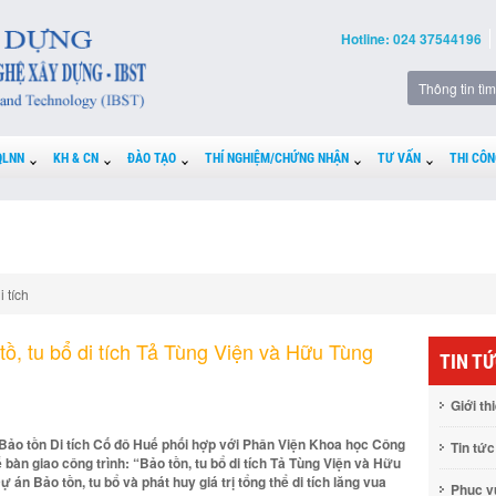
Hotline: 024 37544196
QLNN
KH & CN
ĐÀO TẠO
THÍ NGHIỆM/CHỨNG NHẬN
TƯ VẤN
THI CÔN
i tích
tồ, tu bổ di tích Tả Tùng Viện và Hữu Tùng
TIN T
Giới th
Bảo tồn Di tích Cố đô Huế phối hợp với Phân Viện Khoa học Công
Tin tức
bàn giao công trình: “Bảo tồn, tu bổ di tích Tả Tùng Viện và Hữu
 án Bảo tồn, tu bổ và phát huy giá trị tổng thể di tích lăng vua
Phục 