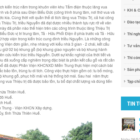
tích kiến trúc nằm trong khuôn viên khu Tẩm điện thuộc lăng vua
KH & 
nh và ở phía sau Điện Biểu Đức (công trình trung tâm, nơi thờ vua và
ớc kia. Cùng thời với quần thể di tích lăng vua Thiệu Trị, cả hai công
Đào tạ
a Thiệu Trị, triều Nguyễn đã đạt được nhiều thành tựu rực rỡ về văn
 này đã phần nào thể hiện trên các công trình thuộc lăng Thiệu Trị
iểu Đức vị trí trung tâm, Tả - Hữu Phối Điện ở phía trước và Tả - Hữu
Thí ng
ứ hợp viện trong kiến trúc cung đình triều Nguyễn. Là những công
ùng Viện đơn giản, nhẹ nhàng với kiểu nhà 3 gian - 2 chái, kết cấu
Tư vấn
lưu giữ 02 bộ khung gỗ (bộ khung giao nguyên và bộ khung hành
hiên cứu kiến trúc triều Nguyễn. Dưới sự khắc nghiệt của thời tiết và
Thi cô
đều đã xuống cấp nghiêm trọng đặc biệt là phần kết cấu gỗ và rất cần
tu bổ đã được Phân Viện KHCNXD Miền Trung thực hiện một cách bài
Sản p
c bảo tồn, trùng tu di tích. Công việc thực hiện gồm có: tu bổ móng,
bộ khung gỗ, phục hồi mái và hệ thống bờ mái. Sau hai năm thực
ăng vua Thiệu trị đã được bảo tồn, tu bổ đạt chất lượng và đúng tiến
Tạp chí
Thừa Thiên Huế.
 đô Huế.
ích Huế.
TIN 
n Trung - Viện KHCN Xây dựng.
ủy, tỉnh Thừa Thiên Huế.
Ngày 06/5/