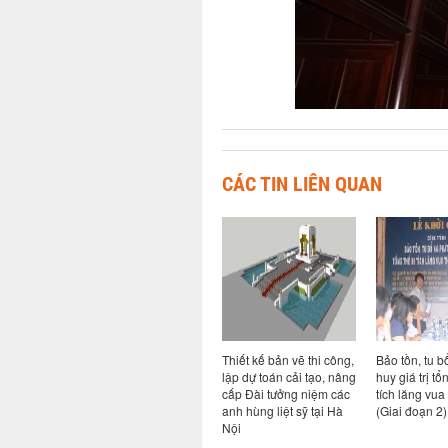
CÁC TIN LIÊN QUAN
phục hồi
Bảo tồn, tu bổ phục hồi
Thiết kế bản vẽ thi công,
Bảo tồn, tu b
rị di tích
khu di tích tháp Chăm
lập dự toán cải tạo, nâng
huy giá trị tổ
Khương Mỹ, hạng mục:
cấp Đài tưởng niệm các
tích lăng vua 
phần thân tháp và cửa
anh hùng liệt sỹ tại Hà
(Giai đoạn 2)
hướng đông tại Quảng
Nội
Nam