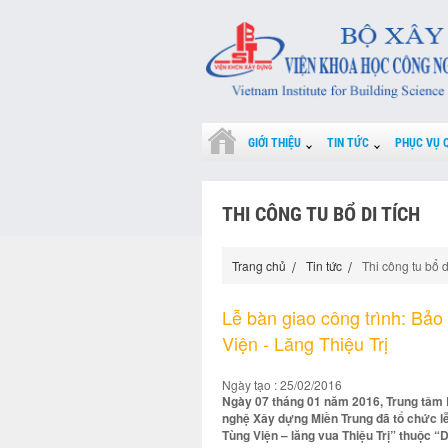
GIỚI THIỆU
TIN TỨC
PHỤC VỤ 
THI CÔNG TU BỔ DI TÍCH
Trang chủ
Tin tức
Thi công tu bổ d
Lễ bàn giao công trình: Bảo 
Viện - Lăng Thiệu Trị
Ngày tạo : 25/02/2016
Ngày 07 tháng 01 năm 2016, Trung tâm 
nghệ Xây dựng Miền Trung đã tổ chức lễ 
Tùng Viện – lăng vua Thiệu Trị” thuộc “Dự