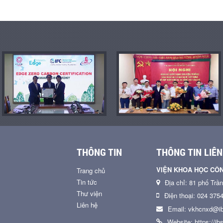
THÔNG TIN
THÔNG TIN LIÊN
VIỆN KHOA HỌC CÔ
Trang chủ
Tin tức
Địa chỉ: 81 phố Trầ
Thư viện
Điện thoại: 024 375
Liên hệ
Email: vkhcnxd@ib
Website: https://ibs