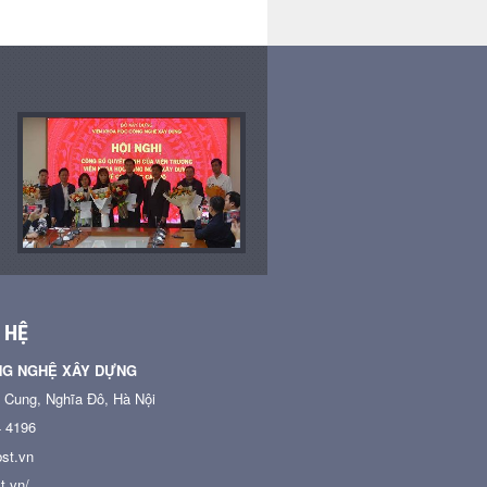
 HỆ
NG NGHỆ XÂY DỰNG
n Cung, Nghĩa Đô, Hà Nội
4 4196
st.vn
t.vn/