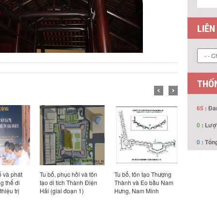
LIÊN
THỐN
65
: Đa
0
: Lượ
0
: Tổng
ổ và phát
Tu bổ, phục hồi và tôn
Tu bổ, tôn tạo Thượng
Bảo tồn, t
ng thể di
tạo di tích Thành Điện
Thành và Eo bầu Nam
tường và 
thiệu trị
Hải (giai đoạn 1)
Hưng, Nam Minh
Thành (gia