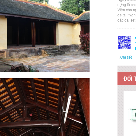
dựng tổ ch
Viện cho n
đề tài "Ng
đất loại sé
...
Chi tiết
ĐỐI 