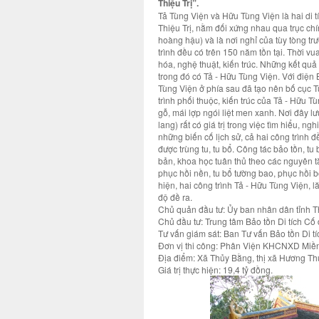
Thiệu Trị”.
Tả Tùng Viện và Hữu Tùng Viện là hai di 
Thiệu Trị, nằm đối xứng nhau qua trục chí
hoàng hậu) và là nơi nghỉ của tùy tòng trư
trình đều có trên 150 năm tồn tại. Thời vu
hóa, nghệ thuật, kiến trúc. Những kết quả
trong đó có Tả - Hữu Tùng Viện. Với điện B
Tùng Viện ở phía sau đã tạo nên bố cục T
trình phối thuộc, kiến trúc của Tả - Hữu T
gỗ, mái lợp ngói liệt men xanh. Nơi đây 
lang) rất có giá trị trong việc tìm hiểu, ng
những biến cố lịch sử, cả hai công trình 
được trùng tu, tu bổ. Công tác bảo tồn, 
bản, khoa học tuân thủ theo các nguyên tắ
phục hồi nền, tu bổ tường bao, phục hồi 
hiện, hai công trình Tả - Hữu Tùng Viện, l
độ đề ra.
Chủ quản đầu tư: Ủy ban nhân dân tỉnh 
Chủ đầu tư: Trung tâm Bảo tồn Di tích Cố
Tư vấn giám sát: Ban Tư vấn Bảo tồn Di t
Đơn vị thi công: Phân Viện KHCNXD Miề
Địa điểm: Xã Thủy Bằng, thị xã Hương Th
Giá trị thực hiện: 19,4 tỷ đồng.