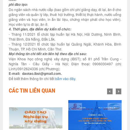
phí đào tạo:
Do ngân sách nhà nước cấp (bao gồm chi phí giảng dạy, đi lại, ăn ở cho
giảng viên và quản lý lớp, thuê hội trường, thiết bị thực hành, nước uống
giảng viên và học viên, in ấn tài liệu, chứng nhận phát cho học viên).
Học viên tự lo đi lại, ăn ở.
4. Thời gian, địa điểm dự kiến tổ chức:
- Tháng 11/2021 tổ chức tập huấn tại Hà Nội, Hải Dương, Ninh Bình,
Thái Bình, Đà Nẵng, Đắk Lắk.
- Tháng 12/2021 tổ chức tập huấn tại Quảng Ngãi, Khánh Hòa, Bình
Thuận, TP. Hồ Chí Minh, Cần Thơ.
Mọi thông tin chi tiết xin liên hệ theo địa chỉ sau:
Viện Khoa học công nghệ xây dựng (IBST); số 81 phố Trần Cung -
Nghĩa Tân - Cầu Giấy - Hà Nội; Điện thoại: 0906030497 (chị
Linh)/0912624336 (chị Phương);
E-mail: daotao.ibst@gmail.com.
Để biết thêm thông tin chi tiết
bấm vào đây
.
CÁC TIN LIÊN QUAN