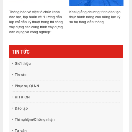
Thông báo về việc tổ chức khóa
Khai giảng chương trình đào tạo
T
đào tạo, tập huấn về “Hướng dẫn
thực hành nâng cao năng lực kỹ
g
lập chỉ dẫn kỹ thuật trong thi công
sư hạ tầng viễn thông
M
xây dựng các công trình xây dựng
dân dụng và công nghiệp”
TIN TỨC
Giới thiệu
Tin tức
Phục vụ QLNN
KH & CN
Đào tạo
Thí nghiệm/Chứng nhận
Tư vấn