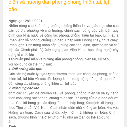
biến và hướng dẫn phòng chống thiên tai, lụt
bão
Ngày tạo : 28/11/2021
Nhằm nâng cao khả năng phòng, chống thiên tai và giáo dục cho các
cán bộ địa phương về chủ trương, chính sách cùng các văn bản quy
định của Nhà nước về công tác phòng, chống thiên tai bão, lũ, nhất là
Pháp lệnh về phòng, chống lụt, bão; Pháp lệnh Phòng cháy, chữa cháy;
Pháp lệnh Tình trạng khẩn cấp..., cùng các nghị định, quyết định và chỉ
thị của Chính phủ. Bộ Xây dựng giao Viện Khoa học công nghệ xây
dựng tổ chức lớp
Tập huấn phổ biến và hướng dẫn phòng chống thiên tai, lụt bão,
với nội dung cụ thể như sau:
1. Đối tượng đào tạo:
Các cán bộ quản lý, lực lượng chuyên trách làm công tác phòng, chống
thiên tai, lụt bão và các đối tượng khác trong cộng đồng có quan tâm
đến công tác phòng, chống thiên tai, lụt bão.
2. Nội dung đào tạo:
gồm các chuyên đề chuyên sâu về phòng, chống thiên tai và kỹ năng
triển khai công tác phòng, chống thiên tai: Tác động của gió bão đối với
nhà; Các tải trọng gió tác động lên nhà thấp tầng; Xác định tải trọng gió
theo Tiêu chuẩn Việt Nam; Cách nhận diện nhà không an toàn, khu vực
không an toàn; Cách sửa chữa, xây mới nhà không an toàn; Chính
sách, chương trình nhà ở; Những mẫu nhà an toàn có thể áp dụng.
3.
Kinh