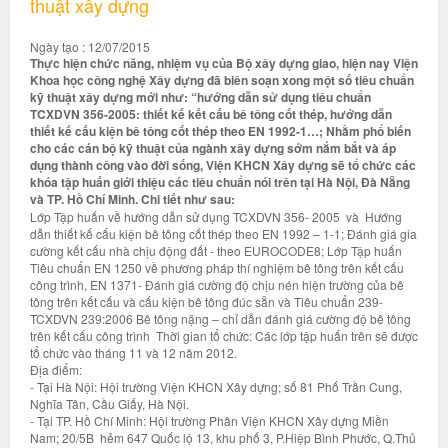
thuật xây dựng
Ngày tạo : 12/07/2015
Thực hiện chức năng, nhiệm vụ của Bộ xây dựng giao, hiện nay Viện
Khoa học công nghệ Xây dựng đã biên soạn xong một số tiêu chuẩn
kỹ thuật xây dựng mới như: “hướng dẫn sử dụng tiêu chuẩn
TCXDVN 356-2005: thiết kế kết cấu bê tông cốt thép, hướng dẫn
thiết kế cấu kiện bê tông cốt thép theo EN 1992-1…; Nhằm phổ biến
cho các cán bộ kỹ thuật của ngành xây dựng sớm nắm bắt và áp
dụng thành công vào đời sống, Viện KHCN Xây dựng sẽ tổ chức các
khóa tập huấn giới thiệu các tiêu chuẩn nói trên tại Hà Nội, Đà Nẵng
và TP. Hồ Chí Minh. Chi tiết như sau:
Lớp Tập huấn về hướng dẫn sử dụng TCXDVN 356- 2005 và Hướng
dẫn thiết kế cấu kiện bê tông cốt thép theo EN 1992 – 1-1; Đánh giá gia
cường kết cấu nhà chịu động đất - theo EUROCODE8; Lớp Tập huấn
Tiêu chuẩn EN 1250 về phương pháp thí nghiệm bê tông trên kết cấu
công trình, EN 1371- Đánh giá cường độ chịu nén hiện trường của bê
tông trên kết cấu và cấu kiện bê tông đúc sẵn và Tiêu chuẩn 239-
TCXDVN 239:2006 Bê tông nặng – chỉ dẫn đánh giá cường độ bê tông
trên kết cấu công trình Thời gian tổ chức: Các lớp tập huấn trên sẽ được
tổ chức vào tháng 11 và 12 năm 2012.
Địa điểm:
- Tại Hà Nội: Hội trường Viện KHCN Xây dựng; số 81 Phố Trần Cung,
Nghĩa Tân, Cầu Giấy, Hà Nội.
- Tại TP. Hồ Chí Minh: Hội trường Phân Viện KHCN Xây dựng Miền
Nam; 20/5B hẻm 647 Quốc lộ 13, khu phố 3, P.Hiệp Bình Phước, Q.Thủ