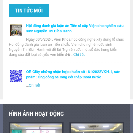
TIN TỨC MỚI
Hội đồng đánh giá luận án Tiến sĩ cấp Viện cho nghiên cứu
sinh Nguyễn Thị Bích Hạnh
Ngày 06/5/2024, Viện Khoa học công nghệ xây dựng tổ chức
Hội đồng đánh giá luận án Tiến sĩ cấp Viện cho nghiên cứu sinh
Nguyễn Thị Bích Hạnh với đề tài "Nghiên cứu một số đặc trưng biến
dạng của đất loại sét yếu ven biển đ�...
Chi tiết
QR Giấy chứng nhận hợp chuẩn số 161/2022VKH-1, sản
phẩm: Ống cống bê tông cốt thép thoát nước
...
Chi tiết
HÌNH ẢNH HOẠT ĐỘNG