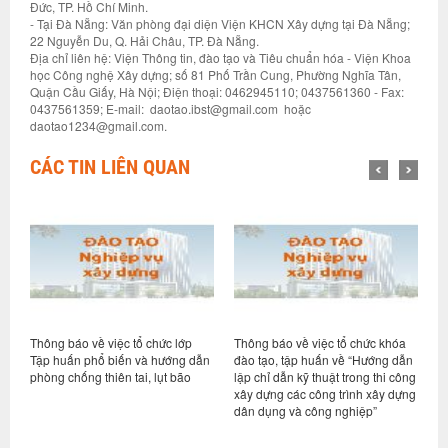
Đức, TP. Hồ Chí Minh.
- Tại Đà Nẵng: Văn phòng đại diện Viện KHCN Xây dựng tại Đà Nẵng;
22 Nguyễn Du, Q. Hải Châu, TP. Đà Nẵng.
Địa chỉ liên hệ: Viện Thông tin, đào tạo và Tiêu chuẩn hóa - Viện Khoa
học Công nghệ Xây dựng; số 81 Phố Trần Cung, Phường Nghĩa Tân,
Quận Cầu Giấy, Hà Nội; Điện thoại: 0462945110; 0437561360 - Fax:
0437561359; E-mail: daotao.ibst@gmail.com hoặc
daotao1234@gmail.com.
CÁC TIN LIÊN QUAN
Thông báo về việc tổ chức lớp
Thông báo về việc tổ chức khóa
K
Tập huấn phổ biến và hướng dẫn
đào tạo, tập huấn về “Hướng dẫn
t
phòng chống thiên tai, lụt bão
lập chỉ dẫn kỹ thuật trong thi công
s
xây dựng các công trình xây dựng
dân dụng và công nghiệp”