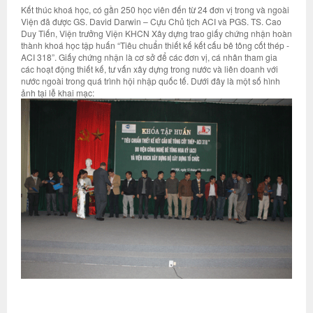
Kết thúc khoá học, có gần 250 học viên đến từ 24 đơn vị trong và ngoài
Viện đã được GS. David Darwin – Cựu Chủ tịch ACI và PGS. TS. Cao
Duy Tiến, Viện trưởng Viện KHCN Xây dựng trao giấy chứng nhận hoàn
thành khoá học tập huấn “Tiêu chuẩn thiết kế kết cấu bê tông cốt thép -
ACI 318”. Giấy chứng nhận là cơ sở để các đơn vị, cá nhân tham gia
các hoạt động thiết kế, tư vấn xây dựng trong nước và liên doanh với
nước ngoài trong quá trình hội nhập quốc tế. Dưới đây là một số hình
ảnh tại lễ khai mạc: