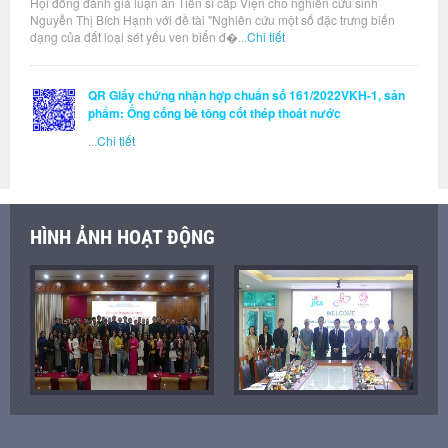
Hội đồng đánh giá luận án Tiến sĩ cấp Viện cho nghiên cứu sinh
Nguyễn Thị Bích Hạnh với đề tài "Nghiên cứu một số đặc trưng biến
dạng của đất loại sét yếu ven biển đ�...
Chi tiết
QR Giấy chứng nhận hợp chuẩn số 161/2022VKH-1, sản
phẩm: Ống cống bê tông cốt thép thoát nước
...
Chi tiết
HÌNH ẢNH HOẠT ĐỘNG