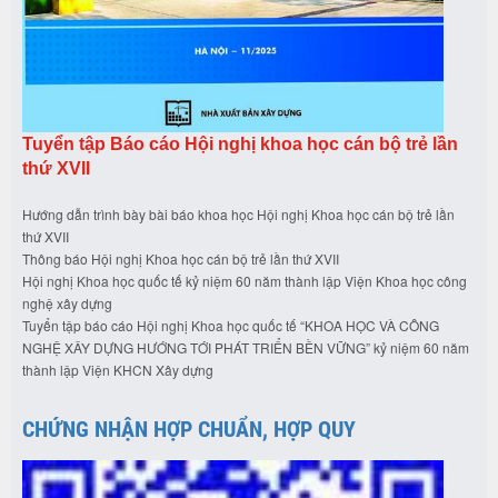
Tuyển tập Báo cáo Hội nghị khoa học cán bộ trẻ lần
thứ XVII
Hướng dẫn trình bày bài báo khoa học Hội nghị Khoa học cán bộ trẻ lần
thứ XVII
Thông báo Hội nghị Khoa học cán bộ trẻ lần thứ XVII
Hội nghị Khoa học quốc tế kỷ niệm 60 năm thành lập Viện Khoa học công
nghệ xây dựng
Tuyển tập báo cáo Hội nghị Khoa học quốc tế “KHOA HỌC VÀ CÔNG
NGHỆ XÂY DỰNG HƯỚNG TỚI PHÁT TRIỂN BỀN VỮNG” kỷ niệm 60 năm
thành lập Viện KHCN Xây dựng
CHỨNG NHẬN HỢP CHUẨN, HỢP QUY