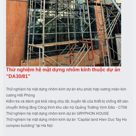
Thử nghiệm hệ mặt dựng nhôm kính thuộc dự án
“DA30/81"
Thử nghiệm hệ mặt dựng nhôm kính dự án khu phức hợp vương miện kim
cương Hải Phòng
Kiểm tra và đánh giá khả năng chịu tải, truyền tải của thiết bị chống đỡ sàn
chuyển thông tầng Công trình khu căn hộ Quảng Trường Vịnh Đảo - CT06
Thử nghiệm hệ mặt dựng nhôm kính dự án GRYPHON HOUSE
Thử nghiệm hệ mặt dựng nhôm kính dự án “Capital land Hien Duc Tay Ho
complex buliding” tại Hà Nội