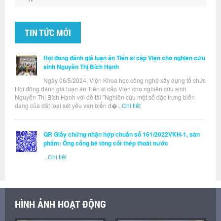
TIN TỨC MỚI
Hội đồng đánh giá luận án Tiến sĩ cấp Viện cho nghiên cứu
sinh Nguyễn Thị Bích Hạnh
Ngày 06/5/2024, Viện Khoa học công nghệ xây dựng tổ chức
Hội đồng đánh giá luận án Tiến sĩ cấp Viện cho nghiên cứu sinh
Nguyễn Thị Bích Hạnh với đề tài "Nghiên cứu một số đặc trưng biến
dạng của đất loại sét yếu ven biển đ�...
Chi tiết
QR Giấy chứng nhận hợp chuẩn số 161/2022VKH-1, sản
phẩm: Ống cống bê tông cốt thép thoát nước
...
Chi tiết
HÌNH ẢNH HOẠT ĐỘNG