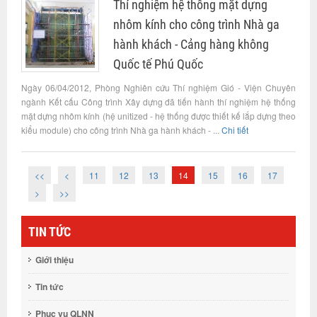
Thí nghiệm hệ thống mặt dựng
nhôm kính cho công trình Nhà ga
hành khách - Cảng hàng không
Quốc tế Phú Quốc
Ngày 06/04/2012, Phòng Nghiên cứu Thí nghiệm Gió - Viện Chuyên
ngành Kết cấu Công trình Xây dựng đã tiến hành thí nghiệm hệ thống
mặt dựng nhôm kính (hệ unitized - hệ thống được thiết kế lắp dựng theo
kiểu module) cho công trình Nhà ga hành khách - ...
Chi tiết
<<
<
11
12
13
14
15
16
17
>
>>
TIN TỨC
Giới thiệu
Tin tức
Phục vụ QLNN