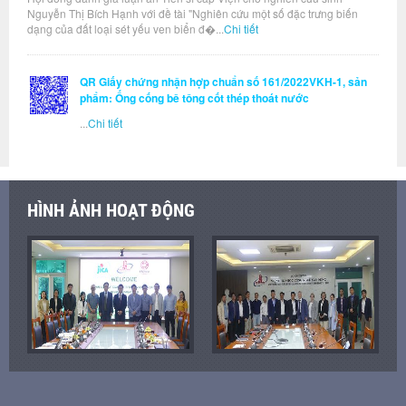
Nguyễn Thị Bích Hạnh với đề tài "Nghiên cứu một số đặc trưng biến
dạng của đất loại sét yếu ven biển đ�...
Chi tiết
QR Giấy chứng nhận hợp chuẩn số 161/2022VKH-1, sản
phẩm: Ống cống bê tông cốt thép thoát nước
...
Chi tiết
HÌNH ẢNH HOẠT ĐỘNG