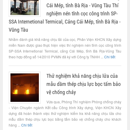
Cái Mép, tỉnh Bà Rịa - Vũng Tàu Thí
nghiệm nén tĩnh cọc công trình SP-
SSA Internetional Termical, Cảng Cái Mép, tỉnh Bà Rịa -
Vũng Tàu
Nhằm đánh giá khả năng chịu tải của cọc, Phân Viện KHCN Xây dựng
miền Nam được giao thực hiện việc thí nghiệm nén tĩnh cọc công trình
SP-SSA Internetional Termical, cảng Cái Mép, tỉnh Bà Rịa-Vũng Tàu
theo hợp đồng số 14/2010 PVMN đã ký với Công ty TNHH ...
Chi tiết
Thử nghiệm khả năng chịu lửa của
mẫu dầm thép chịu lực bọc tấm bảo
vệ chống cháy
Vừa qua, Phòng Thí nghiệm Phòng chống cháy
- Viện Chuyên ngành Kết cấu Công trình Xây dựng, Viện KHCN Xây
dựng đã hoàn thành việc thử nghiệm kiểm tra khả năng chịu lửa cho
mẫu dầm thép chịu lực bọc bằng tấm bảo vệ chống cháy cho khách
hàng ...
Chi tiết