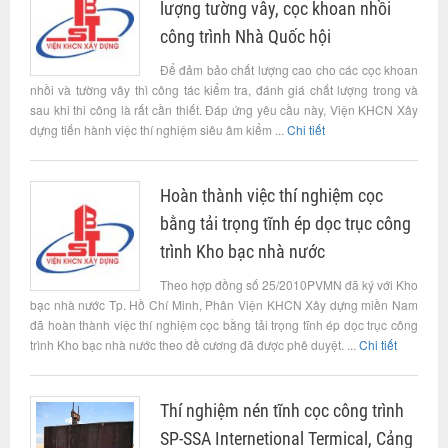
lượng tường vây, cọc khoan nhồi
công trình Nhà Quốc hội
Để đảm bảo chất lượng cao cho các cọc khoan
nhồi và tường vây thì công tác kiểm tra, đánh giá chất lượng trong và
sau khi thi công là rất cần thiết. Đáp ứng yêu cầu này, Viện KHCN Xây
dựng tiến hành việc thí nghiệm siêu âm kiểm ...
Chi tiết
Hoàn thành việc thí nghiệm cọc
bằng tải trọng tĩnh ép dọc trục công
trình Kho bạc nhà nước
Theo hợp đồng số 25/2010PVMN đã ký với Kho
bạc nhà nước Tp. Hồ Chí Minh, Phân Viện KHCN Xây dựng miền Nam
đã hoàn thành việc thí nghiệm cọc bằng tải trọng tĩnh ép dọc trục công
trình Kho bạc nhà nước theo đề cương đã được phê duyệt. ...
Chi tiết
Thí nghiệm nén tĩnh cọc công trình
SP-SSA Internetional Termical, Cảng