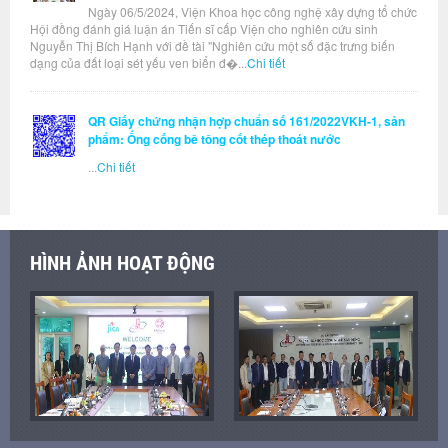
Ngày 06/5/2024, Viện Khoa học công nghệ xây dựng tổ chức
Hội đồng đánh giá luận án Tiến sĩ cấp Viện cho nghiên cứu sinh
Nguyễn Thị Bích Hạnh với đề tài "Nghiên cứu một số đặc trưng biến
dạng của đất loại sét yếu ven biển đ�...
Chi tiết
QR Giấy chứng nhận hợp chuẩn số 161/2022VKH-1, sản
phẩm: Ống cống bê tông cốt thép thoát nước
...
Chi tiết
HÌNH ẢNH HOẠT ĐỘNG