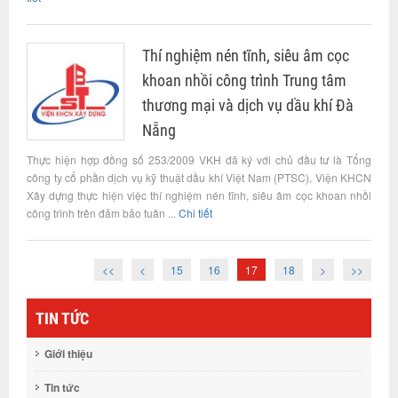
Thí nghiệm nén tĩnh, siêu âm cọc
khoan nhồi công trình Trung tâm
thương mại và dịch vụ dầu khí Đà
Nẵng
Thực hiện hợp đồng số 253/2009 VKH đã ký với chủ đầu tư là Tổng
công ty cổ phần dịch vụ kỹ thuật dầu khí Việt Nam (PTSC), Viện KHCN
Xây dựng thực hiện việc thí nghiệm nén tĩnh, siêu âm cọc khoan nhồi
công trình trên đảm bảo tuân ...
Chi tiết
<<
<
15
16
17
18
>
>>
TIN TỨC
Giới thiệu
Tin tức