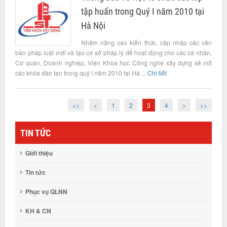
tập huấn trong Quý I năm 2010 tại
Hà Nội
Nhằm nâng cao kiến thức, cập nhập các văn
bản pháp luật mới và tạo cơ sở pháp lý để hoạt động cho các cá nhân,
Cơ quan, Doanh nghiệp, Viện Khoa học Công nghệ xây dựng sẽ mở
các khóa đào tạo trong quý I năm 2010 tại Hà ...
Chi tiết
<<
<
1
2
3
4
>
>>
TIN TỨC
Giới thiệu
Tin tức
Phục vụ QLNN
KH & CN