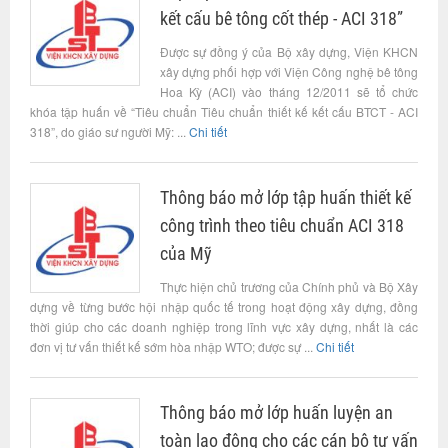
kết cấu bê tông cốt thép - ACI 318”
Được sự đồng ý của Bộ xây dựng, Viện KHCN
xây dựng phối hợp với Viện Công nghệ bê tông
Hoa Kỳ (ACI) vào tháng 12/2011 sẽ tổ chức
khóa tập huấn về “Tiêu chuẩn Tiêu chuẩn thiết kế kết cấu BTCT - ACI
318”, do giáo sư người Mỹ: ...
Chi tiết
Thông báo mở lớp tập huấn thiết kế
công trình theo tiêu chuẩn ACI 318
của Mỹ
Thực hiện chủ trương của Chính phủ và Bộ Xây
dựng về từng bước hội nhập quốc tế trong hoạt động xây dựng, đồng
thời giúp cho các doanh nghiệp trong lĩnh vực xây dựng, nhất là các
đơn vị tư vấn thiết kế sớm hòa nhập WTO; được sự ...
Chi tiết
Thông báo mở lớp huấn luyện an
toàn lao động cho các cán bộ tư vấn