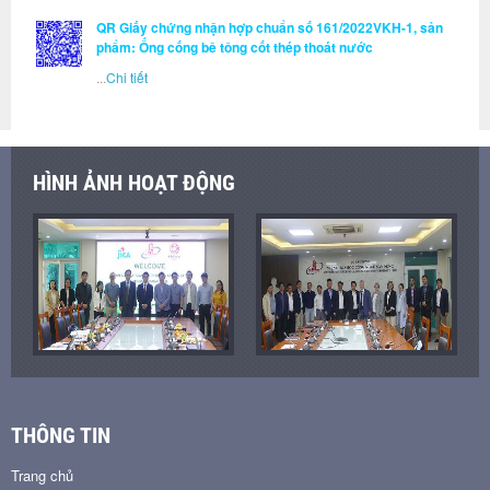
QR Giấy chứng nhận hợp chuẩn số 161/2022VKH-1, sản
phẩm: Ống cống bê tông cốt thép thoát nước
...
Chi tiết
HÌNH ẢNH HOẠT ĐỘNG
THÔNG TIN
Trang chủ