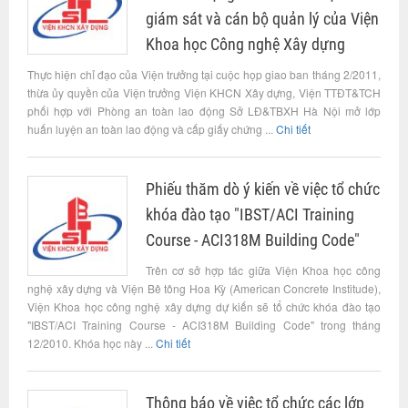
giám sát và cán bộ quản lý của Viện
Khoa học Công nghệ Xây dựng
Thực hiện chỉ đạo của Viện trưởng tại cuộc họp giao ban tháng 2/2011,
thừa ủy quyền của Viện trưởng Viện KHCN Xây dựng, Viện TTĐT&TCH
phối hợp với Phòng an toàn lao động Sở LĐ&TBXH Hà Nội mở lớp
huấn luyện an toàn lao động và cấp giấy chứng ...
Chi tiết
Phiếu thăm dò ý kiến về việc tổ chức
khóa đào tạo "IBST/ACI Training
Course - ACI318M Building Code"
Trên cơ sở hợp tác giữa Viện Khoa học công
nghệ xây dựng và Viện Bê tông Hoa Kỳ (American Concrete Institude),
Viện Khoa học công nghệ xây dựng dự kiến sẽ tổ chức khóa đào tạo
"IBST/ACI Training Course - ACI318M Building Code" trong tháng
12/2010. Khóa học này ...
Chi tiết
Thông báo về việc tổ chức các lớp