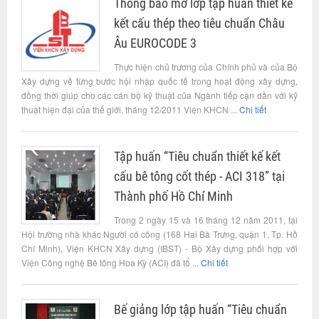
Thông báo mở lớp tập huấn thiết kế
kết cấu thép theo tiêu chuẩn Châu
Âu EUROCODE 3
Thực hiện chủ trương của Chính phủ và của Bộ
Xây dựng về từng bước hội nhập quốc tế trong hoạt động xây dựng,
đồng thời giúp cho các cán bộ kỹ thuật của Ngành tiếp cận dần với kỹ
thuật hiện đại của thế giới, tháng 12/2011 Viện KHCN ...
Chi tiết
Tập huấn “Tiêu chuẩn thiết kế kết
cấu bê tông cốt thép - ACI 318” tại
Thành phố Hồ Chí Minh
Trong 2 ngày 15 và 16 tháng 12 năm 2011, tại
Hội trường nhà khác Người có công (168 Hai Bà Trưng, quận 1, Tp. Hồ
Chí Minh), Viện KHCN Xây dựng (IBST) - Bộ Xây dựng phối hợp với
Viện Công nghệ Bê tông Hoa Kỳ (ACI) đã tổ ...
Chi tiết
Bế giảng lớp tập huấn “Tiêu chuẩn