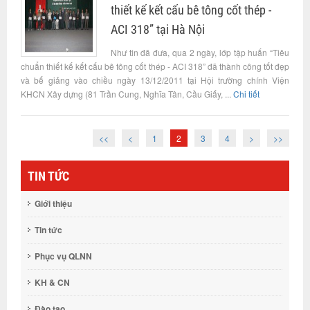
thiết kế kết cấu bê tông cốt thép -
ACI 318” tại Hà Nội
Như tin đã đưa, qua 2 ngày, lớp tập huấn “Tiêu
chuẩn thiết kế kết cấu bê tông cốt thép - ACI 318” đã thành công tốt đẹp
và bế giảng vào chiều ngày 13/12/2011 tại Hội trường chính Viện
KHCN Xây dựng (81 Trần Cung, Nghĩa Tân, Cầu Giấy, ...
Chi tiết
<<
<
1
2
3
4
>
>>
TIN TỨC
Giới thiệu
Tin tức
Phục vụ QLNN
KH & CN
Đào tạo