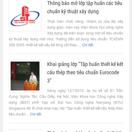
Thông báo mở lớp tập huấn các tiêu
chuẩn kỹ thuật xây dựng
Thực hiện chức năng, nhiệm vụ của Bộ xây
dựng giao, hiện nay Viện Khoa học công nghệ
Xây dựng đã biên soạn xong một số tiêu chuẩn
kỹ thuật xây dựng mới như: “hướng dẫn sử dụng tiêu chuẩn TCXDVN
356-2005: thiết kế kết cấu bê tông cốt thép, ...
Chi tiết
Khai giảng lớp “Tập huấn thiết kế kết
cấu thép theo tiêu chuẩn Eurocode
3”
Sáng ngày 12/7/2012, tại trụ sở số 81 Trần
Cung, Nghĩa Tân, Cầu Giấy, Hà Nội, Viện Khoa học Công nghệ Xây
dựng (IBST) phối hợp với Đại học Công nghệ Nanyang (NTU)
Singapore đã tổ chức khai mạc lớp “Tập huấn thiết kế kết cấu thép theo
tiêu chuẩn ...
Chi tiết