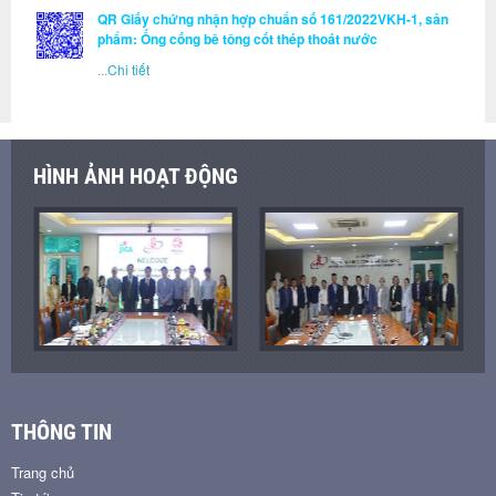
QR Giấy chứng nhận hợp chuẩn số 161/2022VKH-1, sản
phẩm: Ống cống bê tông cốt thép thoát nước
...
Chi tiết
HÌNH ẢNH HOẠT ĐỘNG
THÔNG TIN
Trang chủ