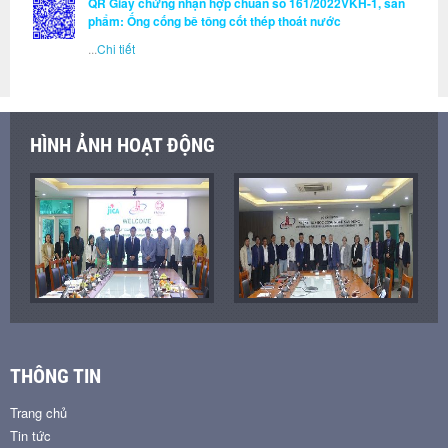
QR Giấy chứng nhận hợp chuẩn số 161/2022VKH-1, sản
phẩm: Ống cống bê tông cốt thép thoát nước
...
Chi tiết
HÌNH ẢNH HOẠT ĐỘNG
THÔNG TIN
Trang chủ
Tin tức