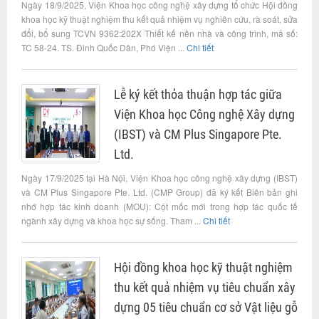
Ngày 18/9/2025, Viện Khoa học công nghệ xây dựng tổ chức Hội đồng
khoa học kỹ thuật nghiệm thu kết quả nhiệm vụ nghiên cứu, rà soát, sửa
đổi, bổ sung TCVN 9362:202X Thiết kế nền nhà và công trình, mã số:
TC 58-24. TS. Đinh Quốc Dân, Phó Viện ...
Chi tiết
Lễ ký kết thỏa thuận hợp tác giữa
Viện Khoa học Công nghệ Xây dựng
(IBST) và CM Plus Singapore Pte.
Ltd.
Ngày 17/9/2025 tại Hà Nội, Viện Khoa học công nghệ xây dựng (IBST)
và CM Plus Singapore Pte. Ltd. (CMP Group) đã ký kết Biên bản ghi
nhớ hợp tác kinh doanh (MOU): Cột mốc mới trong hợp tác quốc tế
ngành xây dựng và khoa học sự sống. Tham ...
Chi tiết
Hội đồng khoa học kỹ thuật nghiệm
thu kết quả nhiệm vụ tiêu chuẩn xây
dựng 05 tiêu chuẩn cơ sở Vật liệu gỗ