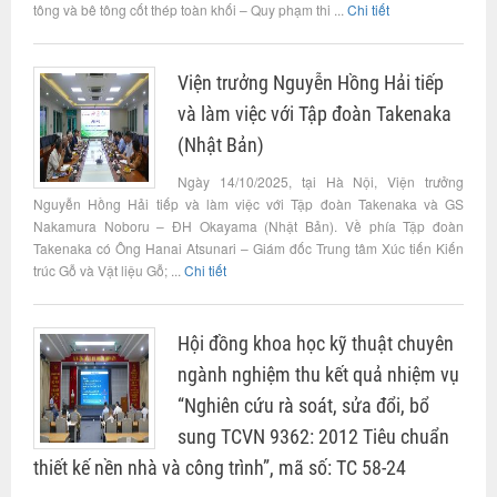
tông và bê tông cốt thép toàn khối – Quy phạm thi ...
Chi tiết
Viện trưởng Nguyễn Hồng Hải tiếp
và làm việc với Tập đoàn Takenaka
(Nhật Bản)
Ngày 14/10/2025, tại Hà Nội, Viện trưởng
Nguyễn Hồng Hải tiếp và làm việc với Tập đoàn Takenaka và GS
Nakamura Noboru – ĐH Okayama (Nhật Bản). Về phía Tập đoàn
Takenaka có Ông Hanai Atsunari – Giám đốc Trung tâm Xúc tiến Kiến
trúc Gỗ và Vật liệu Gỗ; ...
Chi tiết
Hội đồng khoa học kỹ thuật chuyên
ngành nghiệm thu kết quả nhiệm vụ
“Nghiên cứu rà soát, sửa đổi, bổ
sung TCVN 9362: 2012 Tiêu chuẩn
thiết kế nền nhà và công trình”, mã số: TC 58-24