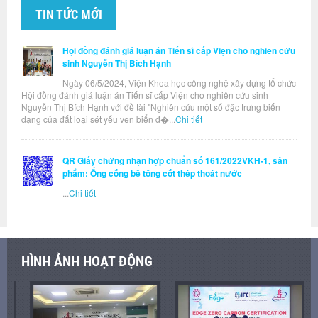
TIN TỨC MỚI
Hội đồng đánh giá luận án Tiến sĩ cấp Viện cho nghiên cứu
sinh Nguyễn Thị Bích Hạnh
Ngày 06/5/2024, Viện Khoa học công nghệ xây dựng tổ chức
Hội đồng đánh giá luận án Tiến sĩ cấp Viện cho nghiên cứu sinh
Nguyễn Thị Bích Hạnh với đề tài "Nghiên cứu một số đặc trưng biến
dạng của đất loại sét yếu ven biển đ�...
Chi tiết
QR Giấy chứng nhận hợp chuẩn số 161/2022VKH-1, sản
phẩm: Ống cống bê tông cốt thép thoát nước
...
Chi tiết
HÌNH ẢNH HOẠT ĐỘNG