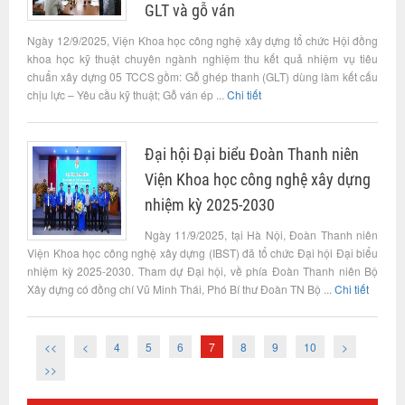
GLT và gỗ ván
Ngày 12/9/2025, Viện Khoa học công nghệ xây dựng tổ chức Hội đồng
khoa học kỹ thuật chuyên ngành nghiệm thu kết quả nhiệm vụ tiêu
chuẩn xây dựng 05 TCCS gồm: Gỗ ghép thanh (GLT) dùng làm kết cấu
chịu lực – Yêu cầu kỹ thuật; Gỗ ván ép ...
Chi tiết
Đại hội Đại biểu Đoàn Thanh niên
Viện Khoa học công nghệ xây dựng
nhiệm kỳ 2025-2030
Ngày 11/9/2025, tại Hà Nội, Đoàn Thanh niên
Viện Khoa học công nghệ xây dựng (IBST) đã tổ chức Đại hội Đại biểu
nhiệm kỳ 2025-2030. Tham dự Đại hội, về phía Đoàn Thanh niên Bộ
Xây dựng có đồng chí Vũ Minh Thái, Phó Bí thư Đoàn TN Bộ ...
Chi tiết
<<
<
4
5
6
7
8
9
10
>
>>