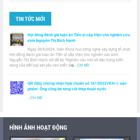
TIN TỨC MỚI
Hội đồng đánh giá luận án Tiến sĩ cấp Viện cho nghiên cứu
sinh Nguyễn Thị Bích Hạnh
Ngày 06/5/2024, Viện Khoa học công nghệ xây dựng tổ chức
Hội đồng đánh giá luận án Tiến sĩ cấp Viện cho nghiên cứu sinh
Nguyễn Thị Bích Hạnh với đề tài "Nghiên cứu một số đặc trưng biến
dạng của đất loại sét yếu ven biển đ�...
Chi tiết
QR Giấy chứng nhận hợp chuẩn số 161/2022VKH-1, sản
phẩm: Ống cống bê tông cốt thép thoát nước
...
Chi tiết
HÌNH ẢNH HOẠT ĐỘNG