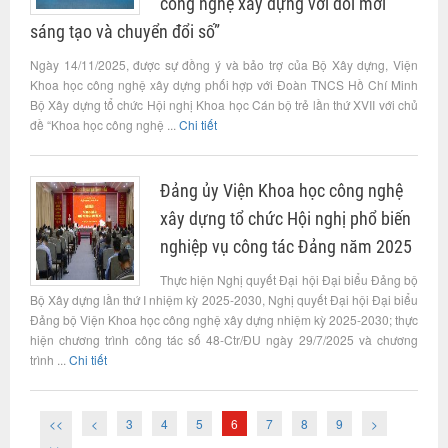
công nghệ xây dựng với đổi mới
sáng tạo và chuyển đổi số”
Ngày 14/11/2025, được sự đồng ý và bảo trợ của Bộ Xây dựng, Viện
Khoa học công nghệ xây dựng phối hợp với Đoàn TNCS Hồ Chí Minh
Bộ Xây dựng tổ chức Hội nghị Khoa học Cán bộ trẻ lần thứ XVII với chủ
đề “Khoa học công nghệ ...
Chi tiết
Đảng ủy Viện Khoa học công nghệ
xây dựng tổ chức Hội nghị phổ biến
nghiệp vụ công tác Đảng năm 2025
Thực hiện Nghị quyết Đại hội Đại biểu Đảng bộ
Bộ Xây dựng lần thứ I nhiệm kỳ 2025-2030, Nghị quyết Đại hội Đại biểu
Đảng bộ Viện Khoa học công nghệ xây dựng nhiệm kỳ 2025-2030; thực
hiện chương trình công tác số 48-Ctr/ĐU ngày 29/7/2025 và chương
trình ...
Chi tiết
<<
<
3
4
5
6
7
8
9
>