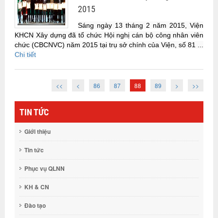
2015
Sáng ngày 13 tháng 2 năm 2015, Viện
KHCN Xây dựng đã tổ chức Hội nghị cán bộ công nhân viên
chức (CBCNVC) năm 2015 tại trụ sở chính của Viện, số 81 ...
Chi tiết
<<
<
86
87
88
89
>
>>
TIN TỨC
Giới thiệu
Tin tức
Phục vụ QLNN
KH & CN
Đào tạo