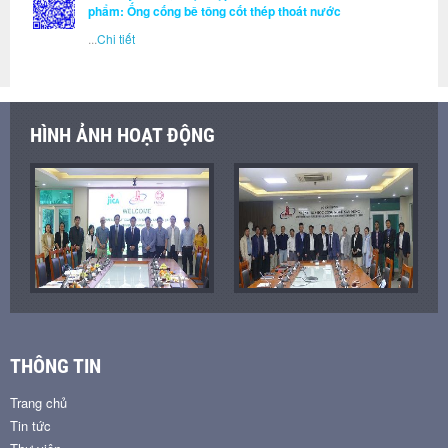
phẩm: Ống cống bê tông cốt thép thoát nước
...
Chi tiết
HÌNH ẢNH HOẠT ĐỘNG
THÔNG TIN
Trang chủ
Tin tức