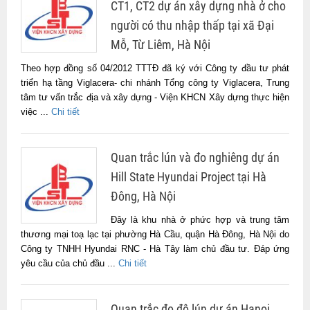
CT1, CT2 dự án xây dựng nhà ở cho
người có thu nhập thấp tại xã Đại
Mỗ, Từ Liêm, Hà Nội
Theo hợp đồng số 04/2012 TTTĐ đã ký với Công ty đầu tư phát
triển hạ tầng Viglacera- chi nhánh Tổng công ty Viglacera, Trung
tâm tư vấn trắc địa và xây dựng - Viện KHCN Xây dựng thực hiện
việc ...
Chi tiết
Quan trắc lún và đo nghiêng dự án
Hill State Hyundai Project tại Hà
Đông, Hà Nội
Đây là khu nhà ở phức hợp và trung tâm
thương mại toạ lạc tại phường Hà Cầu, quận Hà Đông, Hà Nội do
Công ty TNHH Hyundai RNC - Hà Tây làm chủ đầu tư. Đáp ứng
yêu cầu của chủ đầu ...
Chi tiết
Quan trắc đo độ lún dự án Hanoi