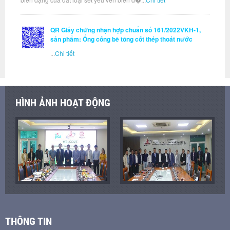
QR Giấy chứng nhận hợp chuẩn số 161/2022VKH-1,
sản phẩm: Ống cống bê tông cốt thép thoát nước
...
Chi tiết
HÌNH ẢNH HOẠT ĐỘNG
THÔNG TIN